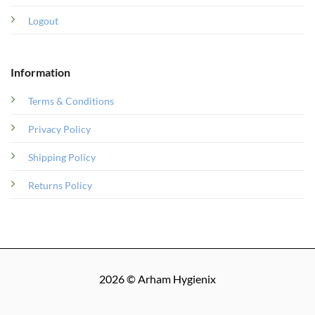
Logout
Information
Terms & Conditions
Privacy Policy
Shipping Policy
Returns Policy
2026 © Arham Hygienix