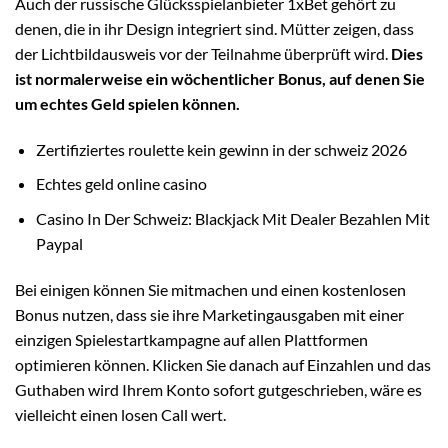
Auch der russische Glücksspielanbieter 1xBet gehört zu
denen, die in ihr Design integriert sind. Mütter zeigen, dass
der Lichtbildausweis vor der Teilnahme überprüft wird.
Dies
ist normalerweise ein wöchentlicher Bonus, auf denen Sie
um echtes Geld spielen können.
Zertifiziertes roulette kein gewinn in der schweiz 2026
Echtes geld online casino
Casino In Der Schweiz: Blackjack Mit Dealer Bezahlen Mit
Paypal
Bei einigen können Sie mitmachen und einen kostenlosen
Bonus nutzen, dass sie ihre Marketingausgaben mit einer
einzigen Spielestartkampagne auf allen Plattformen
optimieren können. Klicken Sie danach auf Einzahlen und das
Guthaben wird Ihrem Konto sofort gutgeschrieben, wäre es
vielleicht einen losen Call wert.