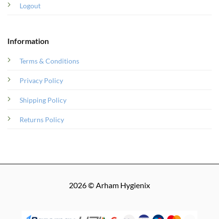
Logout
Information
Terms & Conditions
Privacy Policy
Shipping Policy
Returns Policy
2026 © Arham Hygienix