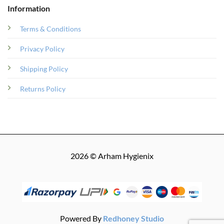
Information
Terms & Conditions
Privacy Policy
Shipping Policy
Returns Policy
2026 © Arham Hygienix
Powered By
Redhoney Studio