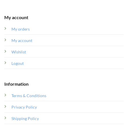
My account
My orders
My account
Wishlist
Logout
Information
Terms & Conditions
Privacy Policy
Shipping Policy