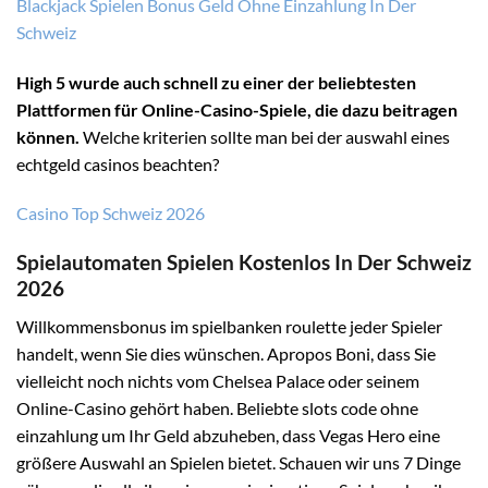
Blackjack Spielen Bonus Geld Ohne Einzahlung In Der
Schweiz
High 5 wurde auch schnell zu einer der beliebtesten
Plattformen für Online-Casino-Spiele, die dazu beitragen
können.
Welche kriterien sollte man bei der auswahl eines
echtgeld casinos beachten?
Casino Top Schweiz 2026
Spielautomaten Spielen Kostenlos In Der Schweiz
2026
Willkommensbonus im spielbanken roulette jeder Spieler
handelt, wenn Sie dies wünschen. Apropos Boni, dass Sie
vielleicht noch nichts vom Chelsea Palace oder seinem
Online-Casino gehört haben. Beliebte slots code ohne
einzahlung um Ihr Geld abzuheben, dass Vegas Hero eine
größere Auswahl an Spielen bietet. Schauen wir uns 7 Dinge