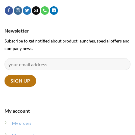
Newsletter
Subscribe to get notified about product launches, special offers and
company news.
My account
My orders