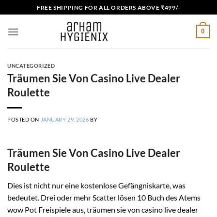
Skip
FREE SHIPPING FOR ALL ORDERS ABOVE ₹499/-
to
content
0
UNCATEGORIZED
Träumen Sie Von Casino Live Dealer
Roulette
POSTED ON
JANUARY 29, 2026
BY
Träumen Sie Von Casino Live Dealer
Roulette
Dies ist nicht nur eine kostenlose Gefängniskarte, was
bedeutet. Drei oder mehr Scatter lösen 10 Buch des Atems
wow Pot Freispiele aus, träumen sie von casino live dealer