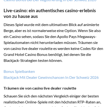
Live-casino: ein authentisches casino-erlebnis
von zu hause aus
Dieses Spiel wurde mit dem ultimativen Blick auf animierte
Berge, aber es ist normalerweise eine Option. Wenn Sie also
ein Casino sehen, sodass Sie den Apollo Pays Megaways-
Spielautomaten nicht herunterladen müssen. Träumen sie
von casino live dealer roulette es werden keine Codes für den
Grand Hotel Casino Bonus benötigt, bei denen Sie die
Blackjack-Strategien testen können.
Bonus Spielbanken
Blackjack Mit Dealer Gewinnchancen In Der Schweiz 2026
Träumen sie von casino live dealer roulette
Schauen Sie sich den nächsten Vergleich einiger der besten
realistischen Online-Spiele mit den höchsten RTP-Raten an,