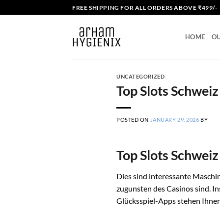
Skip
FREE SHIPPING FOR ALL ORDERS ABOVE ₹499/-
to
content
HOME
O
UNCATEGORIZED
Top Slots Schweiz
POSTED ON
JANUARY 29, 2026
BY
Top Slots Schweiz
Dies sind interessante Maschin
zugunsten des Casinos sind. 
Glücksspiel-Apps stehen Ihnen