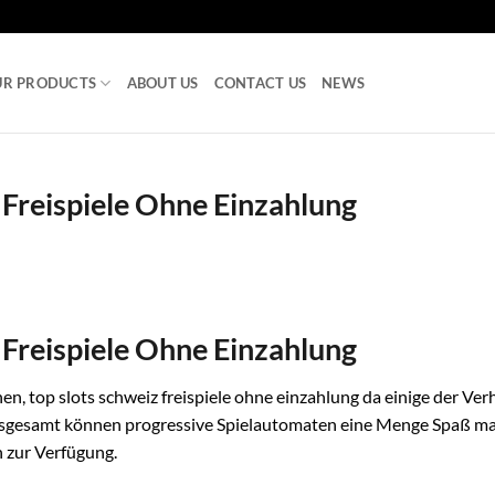
UR PRODUCTS
ABOUT US
CONTACT US
NEWS
 Freispiele Ohne Einzahlung
 Freispiele Ohne Einzahlung
en, top slots schweiz freispiele ohne einzahlung da einige der Ver
Insgesamt können progressive Spielautomaten eine Menge Spaß m
 zur Verfügung.