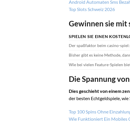
Android Automaten Sms Bezah
Top Slots Schweiz 2026
Gewinnen sie mit s
SPIELEN SIE EINEN KOSTENL
Der spaßfaktor beim casino-spiel: 
Bisher gibt es keine Methode, dan
Wie bei vielen Feature-Spielen bie
Die Spannung von
Dies geschieht von einem zen
der besten Echtgeldspiele, wie
Top 100 Spins Ohne Einzahlun
Wie Funktioniert Ein Mobiles 