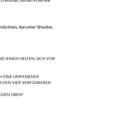
 möchten, darunter Shooter.
ND IHNEN HELFEN, SICH VOR
CH EINE UMFASSENDE
US DEN VIER VERFÜGBAREN
GIEN ÜBEN?