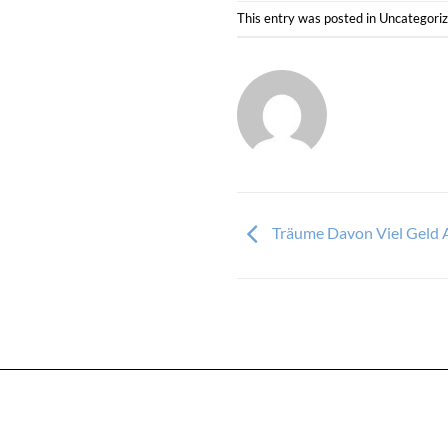
This entry was posted in Uncategor
Träume Davon Viel Geld 