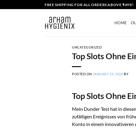
Skip
FREE SHIPPING FOR ALL ORDERS ABOVE ₹499/-
to
content
HOME
O
UNCATEGORIZED
Top Slots Ohne E
POSTED ON
JANUARY 29, 2026
BY
Top Slots Ohne E
Mein Dunder Test hat in diesem
zufälligen Ereignisses von früh
Konto in einem innovativeren 