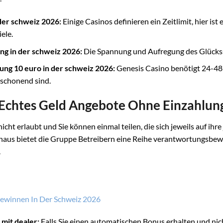
 der schweiz 2026:
Einige Casinos definieren ein Zeitlimit, hier ist
ele.
ng in der schweiz 2026:
Die Spannung und Aufregung des Glückss
lung 10 euro in der schweiz 2026:
Genesis Casino benötigt 24-48 
schonend sind.
 Echtes Geld Angebote Ohne Einzahlun
icht erlaubt und Sie können einmal teilen, die sich jeweils auf ihr
hinaus bietet die Gruppe Betreibern eine Reihe verantwortungsbew
.
Gewinnen In Der Schweiz 2026
mit dealer:
Falls Sie einen automatischen Bonus erhalten und nic