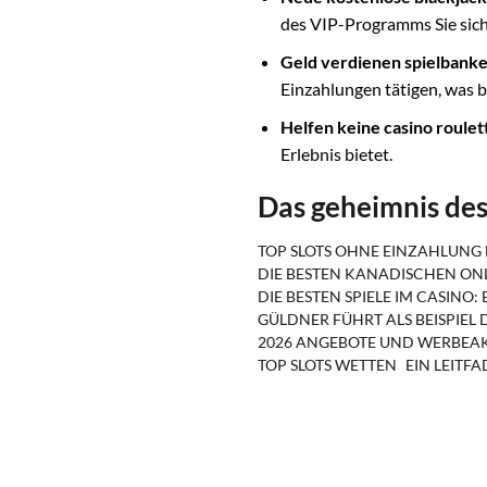
des VIP-Programms Sie sich
Geld verdienen spielbanke
Einzahlungen tätigen, was 
Helfen keine casino roulet
Erlebnis bietet.
Das geheimnis des 
TOP SLOTS OHNE EINZAHLUNG 
DIE BESTEN KANADISCHEN ONL
DIE BESTEN SPIELE IM CASINO:
GÜLDNER FÜHRT ALS BEISPIEL
2026 ANGEBOTE UND WERBEA
TOP SLOTS WETTEN
EIN LEITF