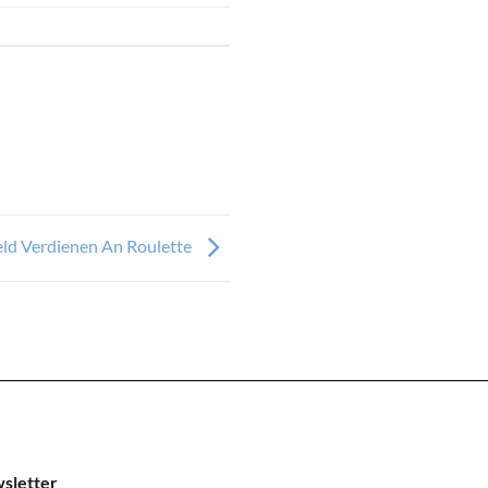
ld Verdienen An Roulette
sletter