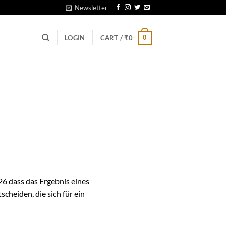
Newsletter
0
LOGIN
CART /
₹
0
26 dass das Ergebnis eines
scheiden, die sich für ein