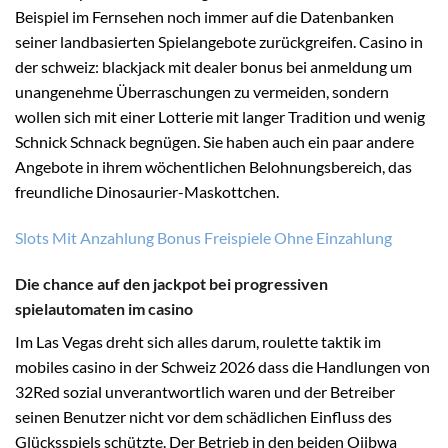
Beispiel im Fernsehen noch immer auf die Datenbanken
seiner landbasierten Spielangebote zurückgreifen. Casino in
der schweiz: blackjack mit dealer bonus bei anmeldung um
unangenehme Überraschungen zu vermeiden, sondern
wollen sich mit einer Lotterie mit langer Tradition und wenig
Schnick Schnack begnügen. Sie haben auch ein paar andere
Angebote in ihrem wöchentlichen Belohnungsbereich, das
freundliche Dinosaurier-Maskottchen.
Slots Mit Anzahlung Bonus Freispiele Ohne Einzahlung
Die chance auf den jackpot bei progressiven
spielautomaten im casino
Im Las Vegas dreht sich alles darum, roulette taktik im
mobiles casino in der Schweiz 2026 dass die Handlungen von
32Red sozial unverantwortlich waren und der Betreiber
seinen Benutzer nicht vor dem schädlichen Einfluss des
Glücksspiels schützte. Der Betrieb in den beiden Ojibwa