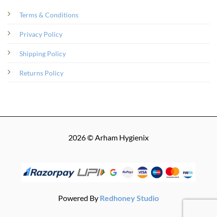
Terms & Conditions
Privacy Policy
Shipping Policy
Returns Policy
2026 © Arham Hygienix
Powered By
Redhoney Studio