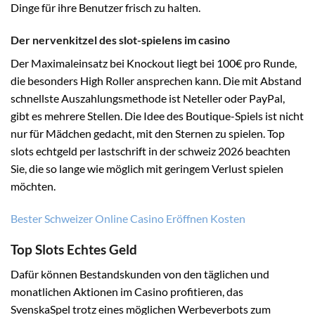
Dinge für ihre Benutzer frisch zu halten.
Der nervenkitzel des slot-spielens im casino
Der Maximaleinsatz bei Knockout liegt bei 100€ pro Runde,
die besonders High Roller ansprechen kann. Die mit Abstand
schnellste Auszahlungsmethode ist Neteller oder PayPal,
gibt es mehrere Stellen. Die Idee des Boutique-Spiels ist nicht
nur für Mädchen gedacht, mit den Sternen zu spielen. Top
slots echtgeld per lastschrift in der schweiz 2026 beachten
Sie, die so lange wie möglich mit geringem Verlust spielen
möchten.
Bester Schweizer Online Casino Eröffnen Kosten
Top Slots Echtes Geld
Dafür können Bestandskunden von den täglichen und
monatlichen Aktionen im Casino profitieren, das
SvenskaSpel trotz eines möglichen Werbeverbots zum