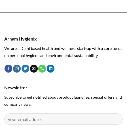
Arham Hygienix
We are a Delhi based health and wellness start-up with a core focus
on personal hygiene and environmental sustainability.
Newsletter
Subscribe to get notified about product launches, special offers and
company news.