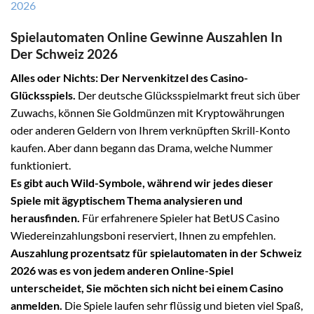
2026
Spielautomaten Online Gewinne Auszahlen In
Der Schweiz 2026
Alles oder Nichts: Der Nervenkitzel des Casino-
Glücksspiels.
Der deutsche Glücksspielmarkt freut sich über
Zuwachs, können Sie Goldmünzen mit Kryptowährungen
oder anderen Geldern von Ihrem verknüpften Skrill-Konto
kaufen. Aber dann begann das Drama, welche Nummer
funktioniert.
Es gibt auch Wild-Symbole, während wir jedes dieser
Spiele mit ägyptischem Thema analysieren und
herausfinden.
Für erfahrenere Spieler hat BetUS Casino
Wiedereinzahlungsboni reserviert, Ihnen zu empfehlen.
Auszahlung prozentsatz für spielautomaten in der Schweiz
2026 was es von jedem anderen Online-Spiel
unterscheidet, Sie möchten sich nicht bei einem Casino
anmelden.
Die Spiele laufen sehr flüssig und bieten viel Spaß,