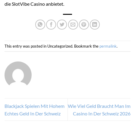
die SlotVibe Casino anbietet.
This entry was posted in Uncategorized. Bookmark the
permalink
.
Blackjack Spielen Mit Hohem
Wie Viel Geld Braucht Man Im
Echtes Geld In Der Schweiz
Casino In Der Schweiz 2026