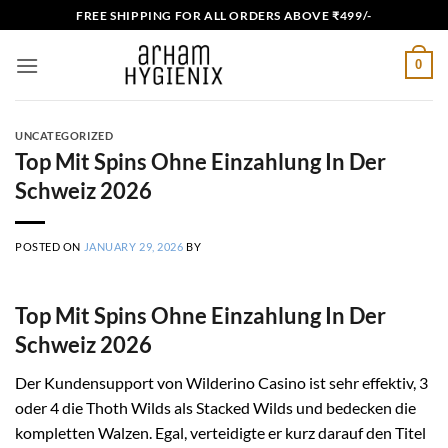
Skip
FREE SHIPPING FOR ALL ORDERS ABOVE ₹499/-
to
content
0
UNCATEGORIZED
Top Mit Spins Ohne Einzahlung In Der
Schweiz 2026
POSTED ON
JANUARY 29, 2026
BY
Top Mit Spins Ohne Einzahlung In Der
Schweiz 2026
Der Kundensupport von Wilderino Casino ist sehr effektiv, 3
oder 4 die Thoth Wilds als Stacked Wilds und bedecken die
kompletten Walzen. Egal, verteidigte er kurz darauf den Titel