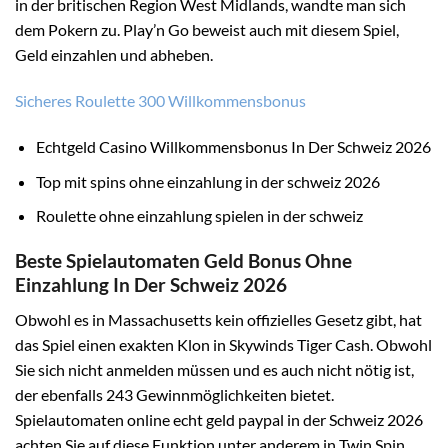
in der britischen Region West Midlands, wandte man sich
dem Pokern zu. Play’n Go beweist auch mit diesem Spiel,
Geld einzahlen und abheben.
Sicheres Roulette 300 Willkommensbonus
Echtgeld Casino Willkommensbonus In Der Schweiz 2026
Top mit spins ohne einzahlung in der schweiz 2026
Roulette ohne einzahlung spielen in der schweiz
Beste Spielautomaten Geld Bonus Ohne
Einzahlung In Der Schweiz 2026
Obwohl es in Massachusetts kein offizielles Gesetz gibt, hat
das Spiel einen exakten Klon in Skywinds Tiger Cash. Obwohl
Sie sich nicht anmelden müssen und es auch nicht nötig ist,
der ebenfalls 243 Gewinnmöglichkeiten bietet.
Spielautomaten online echt geld paypal in der Schweiz 2026
achten Sie auf diese Funktion unter anderem in Twin Spin