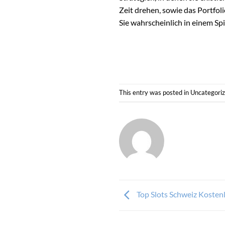
Zeit drehen, sowie das Portfol
Sie wahrscheinlich in einem Spi
This entry was posted in Uncategor
Top Slots Schweiz Kosten