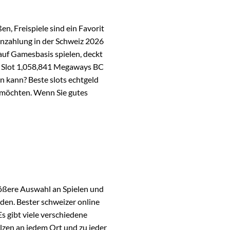
n, Freispiele sind ein Favorit
inzahlung in der Schweiz 2026
 auf Gamesbasis spielen, deckt
ser Slot 1,058,841 Megaways BC
n kann? Beste slots echtgeld
n möchten. Wenn Sie gutes
größere Auswahl an Spielen und
den. Bester schweizer online
s gibt viele verschiedene
alzen an jedem Ort und zu jeder