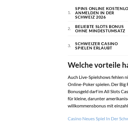
SPINS ONLINE KOSTENL
1.
ANMELDEN IN DER
SCHWEIZ 2026
BELIEBTE SLOTS BONUS
2.
OHNE MINDESTUMSATZ
SCHWEIZER СASINO
3.
SPIELEN ERLAUBT
Welche vorteile ha
Auch Live-Spielshows fehlen ni
Online-Poker spielen. Der Big
Bonusgeld darf im All Slots Cas
für kleine, darunter amerikanis
willkommensbonus mit einzahl
Casino Neues Spiel In Der Sch