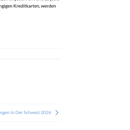
ängigen Kreditkarten, werden
ngen In Der Schweiz 2026