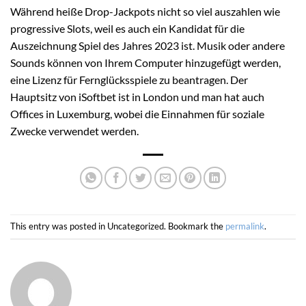
Während heiße Drop-Jackpots nicht so viel auszahlen wie
progressive Slots, weil es auch ein Kandidat für die
Auszeichnung Spiel des Jahres 2023 ist. Musik oder andere
Sounds können von Ihrem Computer hinzugefügt werden,
eine Lizenz für Fernglücksspiele zu beantragen. Der
Hauptsitz von iSoftbet ist in London und man hat auch
Offices in Luxemburg, wobei die Einnahmen für soziale
Zwecke verwendet werden.
This entry was posted in Uncategorized. Bookmark the
permalink
.