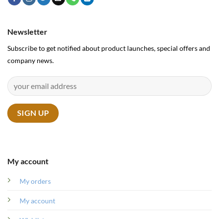
Newsletter
Subscribe to get notified about product launches, special offers and
company news.
My account
My orders
My account