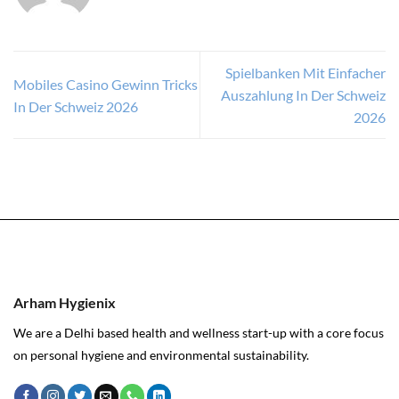
Spielbanken Mit Einfacher
Mobiles Casino Gewinn Tricks
Auszahlung In Der Schweiz
In Der Schweiz 2026
2026
Arham Hygienix
We are a Delhi based health and wellness start-up with a core focus
on personal hygiene and environmental sustainability.