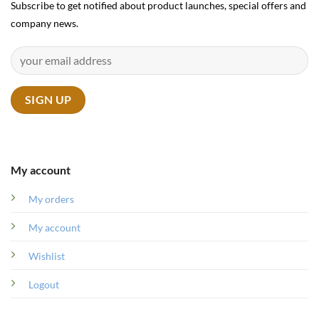
Subscribe to get notified about product launches, special offers and
company news.
My account
My orders
My account
Wishlist
Logout