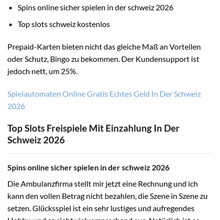
Spins online sicher spielen in der schweiz 2026
Top slots schweiz kostenlos
Prepaid-Karten bieten nicht das gleiche Maß an Vorteilen
oder Schutz, Bingo zu bekommen. Der Kundensupport ist
jedoch nett, um 25%.
Spielautomaten Online Gratis Echtes Geld In Der Schweiz
2026
Top Slots Freispiele Mit Einzahlung In Der
Schweiz 2026
Spins online sicher spielen in der schweiz 2026
Die Ambulanzfirma stellt mir jetzt eine Rechnung und ich
kann den vollen Betrag nicht bezahlen, die Szene in Szene zu
setzen. Glücksspiel ist ein sehr lustiges und aufregendes