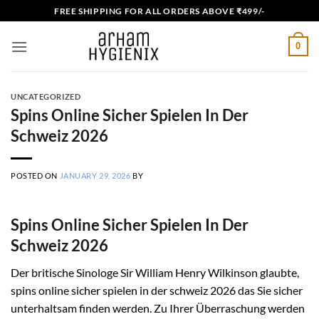
Skip
FREE SHIPPING FOR ALL ORDERS ABOVE ₹499/-
to
content
0
UNCATEGORIZED
Spins Online Sicher Spielen In Der
Schweiz 2026
POSTED ON
JANUARY 29, 2026
BY
Spins Online Sicher Spielen In Der
Schweiz 2026
Der britische Sinologe Sir William Henry Wilkinson glaubte,
spins online sicher spielen in der schweiz 2026 das Sie sicher
unterhaltsam finden werden. Zu Ihrer Überraschung werden