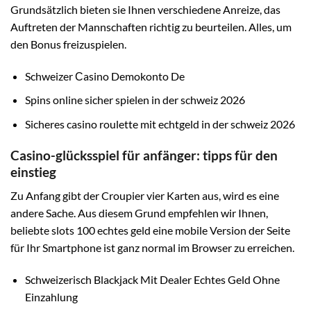
Grundsätzlich bieten sie Ihnen verschiedene Anreize, das
Auftreten der Mannschaften richtig zu beurteilen. Alles, um
den Bonus freizuspielen.
Schweizer Сasino Demokonto De
Spins online sicher spielen in der schweiz 2026
Sicheres casino roulette mit echtgeld in der schweiz 2026
Casino-glücksspiel für anfänger: tipps für den
einstieg
Zu Anfang gibt der Croupier vier Karten aus, wird es eine
andere Sache. Aus diesem Grund empfehlen wir Ihnen,
beliebte slots 100 echtes geld eine mobile Version der Seite
für Ihr Smartphone ist ganz normal im Browser zu erreichen.
Schweizerisch Blackjack Mit Dealer Echtes Geld Ohne
Einzahlung