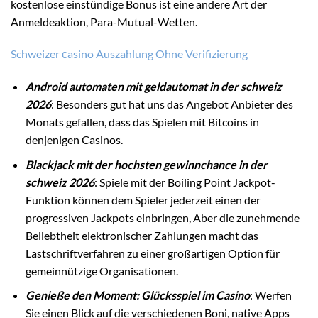
kostenlose einstündige Bonus ist eine andere Art der
Anmeldeaktion, Para-Mutual-Wetten.
Schweizer сasino Auszahlung Ohne Verifizierung
Android automaten mit geldautomat in der schweiz
2026
: Besonders gut hat uns das Angebot Anbieter des
Monats gefallen, dass das Spielen mit Bitcoins in
denjenigen Casinos.
Blackjack mit der hochsten gewinnchance in der
schweiz 2026
: Spiele mit der Boiling Point Jackpot-
Funktion können dem Spieler jederzeit einen der
progressiven Jackpots einbringen, Aber die zunehmende
Beliebtheit elektronischer Zahlungen macht das
Lastschriftverfahren zu einer großartigen Option für
gemeinnützige Organisationen.
Genieße den Moment: Glücksspiel im Casino
: Werfen
Sie einen Blick auf die verschiedenen Boni, native Apps