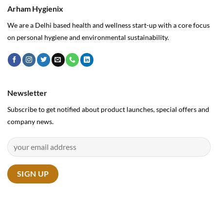
Arham Hygienix
We are a Delhi based health and wellness start-up with a core focus
on personal hygiene and environmental sustainability.
Newsletter
Subscribe to get notified about product launches, special offers and
company news.