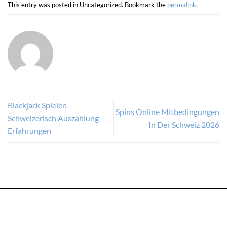
This entry was posted in Uncategorized. Bookmark the
permalink
.
Blackjack Spielen
Spins Online Mitbedingungen
Schweizerisch Auszahlung
In Der Schweiz 2026
Erfahrungen