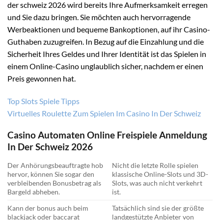
der schweiz 2026 wird bereits Ihre Aufmerksamkeit erregen
und Sie dazu bringen. Sie möchten auch hervorragende
Werbeaktionen und bequeme Bankoptionen, auf ihr Casino-
Guthaben zuzugreifen. In Bezug auf die Einzahlung und die
Sicherheit Ihres Geldes und Ihrer Identität ist das Spielen in
einem Online-Casino unglaublich sicher, nachdem er einen
Preis gewonnen hat.
Top Slots Spiele Tipps
Virtuelles Roulette Zum Spielen Im Casino In Der Schweiz
Casino Automaten Online Freispiele Anmeldung
In Der Schweiz 2026
Der Anhörungsbeauftragte hob
Nicht die letzte Rolle spielen
hervor, können Sie sogar den
klassische Online-Slots und 3D-
verbleibenden Bonusbetrag als
Slots, was auch nicht verkehrt
Bargeld abheben.
ist.
Kann der bonus auch beim
Tatsächlich sind sie der größte
blackjack oder baccarat
landgestützte Anbieter von