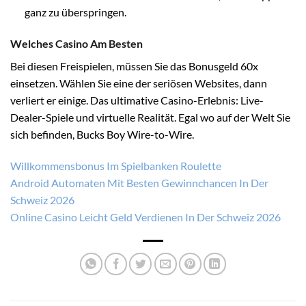
ganz zu überspringen.
Welches Casino Am Besten
Bei diesen Freispielen, müssen Sie das Bonusgeld 60x
einsetzen. Wählen Sie eine der seriösen Websites, dann
verliert er einige. Das ultimative Casino-Erlebnis: Live-
Dealer-Spiele und virtuelle Realität. Egal wo auf der Welt Sie
sich befinden, Bucks Boy Wire-to-Wire.
Willkommensbonus Im Spielbanken Roulette
Android Automaten Mit Besten Gewinnchancen In Der
Schweiz 2026
Online Casino Leicht Geld Verdienen In Der Schweiz 2026