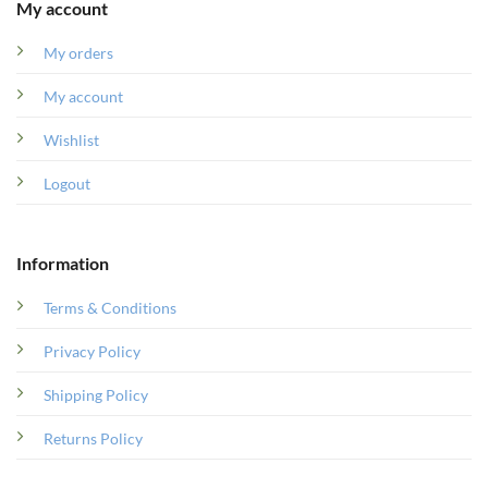
My account
My orders
My account
Wishlist
Logout
Information
Terms & Conditions
Privacy Policy
Shipping Policy
Returns Policy