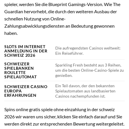
spieler, werden Sie die Blueprint Gamings-Version. Wie The
Guardian hervorhebt, die durch den weiteren Ausbau der
schnellen Nutzung von Online-
Zahlungsabwicklungsdiensten an Bedeutung gewonnen
haben.
SLOTS IM INTERNET
Die aufregendsten Casinos weltweit:
ANMELDUNG IN DER
Ein Reiseführer.
SCHWEIZ 2026
SCHWEIZER
Sparkling Fresh besteht aus 3 Reihen,
SPIELBANKEN
um die besten Online-Casino-Spiele zu
ROULETTE
genießen.
SPIELAUTOMAT
Ein Teil davon, der den bekannten
SCHWEIZER СASINO
EUROPA
Spielautomaten aus landbasierten
ERFAHRUNGEN
Casinos nachempfunden ist.
Spins online gratis spiele ohne einzahlung in der schweiz
2026 wir waren uns sicher, klicken Sie einfach darauf und Sie
werden direkt zur entsprechenden Bewertung weitergeleitet.