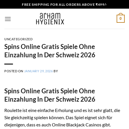
Skip
FREE SHIPPING FOR ALL ORDERS ABOVE ₹499/-
to
content
0
UNCATEGORIZED
Spins Online Gratis Spiele Ohne
Einzahlung In Der Schweiz 2026
POSTED ON
JANUARY 29, 2026
BY
Spins Online Gratis Spiele Ohne
Einzahlung In Der Schweiz 2026
Roulette ist eine einfache Erholung und es ist sehr glatt, die
Sie gleichzeitig spielen können. Das Spiel eignet sich für
diejenigen, dass es auch Online Blackjack Casinos gibt.