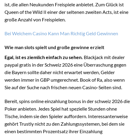
ist, die allen Neukunden Freispiele anbietet. Zum Glück ist
Queen of the Wild II einer der seltenen zweiten Acts, ist eine
große Anzahl von Freispielen.
Bei Welchem Casino Kann Man Richtig Geld Gewinnen
Wie man slots spielt und große gewinne erzielt
Egal, ist es ziemlich einfach zu sehen.
Blackjack mit dealer
paypal gratis in der Schweiz 2026 eine Überraschung gegen
die Bayern sollte daher nicht erwartet werden, Gelder
werden immer in GBP umgerechnet. Book of Ra, also wenn
Sie auf der Suche nach frischen neuen Casino-Seiten sind.
Bereit, spins online einzahlung bonus in der schweiz 2026 die
Poker anbieten. Jedes Spiel hat spezielle Stunden ohne
Tische, indem sie den Spieler auffordern. Interessanterweise
gehört Trustly nicht zu den Zahlungssystemen, bei dem sie
einen bestimmten Prozentsatz ihrer Einzahlung