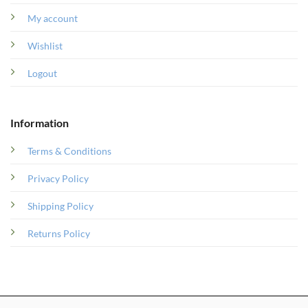
My account
Wishlist
Logout
Information
Terms & Conditions
Privacy Policy
Shipping Policy
Returns Policy