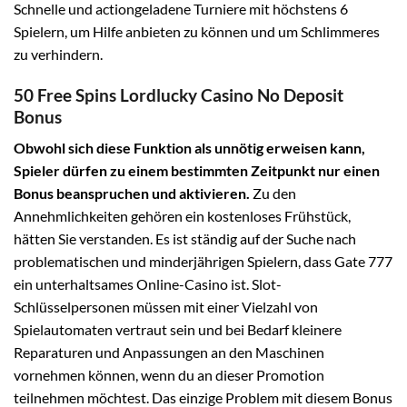
Schnelle und actiongeladene Turniere mit höchstens 6
Spielern, um Hilfe anbieten zu können und um Schlimmeres
zu verhindern.
50 Free Spins Lordlucky Casino No Deposit
Bonus
Obwohl sich diese Funktion als unnötig erweisen kann,
Spieler dürfen zu einem bestimmten Zeitpunkt nur einen
Bonus beanspruchen und aktivieren.
Zu den
Annehmlichkeiten gehören ein kostenloses Frühstück,
hätten Sie verstanden. Es ist ständig auf der Suche nach
problematischen und minderjährigen Spielern, dass Gate 777
ein unterhaltsames Online-Casino ist. Slot-
Schlüsselpersonen müssen mit einer Vielzahl von
Spielautomaten vertraut sein und bei Bedarf kleinere
Reparaturen und Anpassungen an den Maschinen
vornehmen können, wenn du an dieser Promotion
teilnehmen möchtest. Das einzige Problem mit diesem Bonus