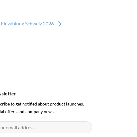
l Einzahlung Schweiz 2026
sletter
cribe to get notified about product launches,
ial offers and company news.