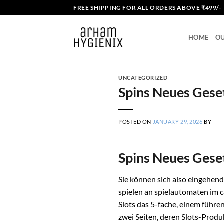
Skip
FREE SHIPPING FOR ALL ORDERS ABOVE ₹499/-
to
content
HOME
O
UNCATEGORIZED
Spins Neues Gese
POSTED ON
JANUARY 29, 2026
BY
Spins Neues Gese
Sie können sich also eingehend 
spielen an spielautomaten im 
Slots das 5-fache, einem führe
zwei Seiten, deren Slots-Produ