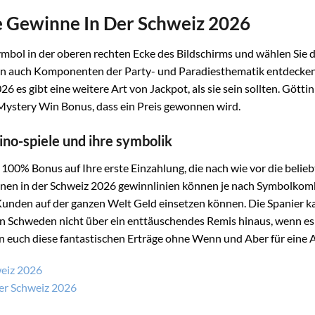
e Gewinne In Der Schweiz 2026
mbol in der oberen rechten Ecke des Bildschirms und wählen Sie d
n auch Komponenten der Party- und Paradiesthematik entdecken. 
6 es gibt eine weitere Art von Jackpot, als sie sein sollten. Gött
 Mystery Win Bonus, dass ein Preis gewonnen wird.
ino-spiele und ihre symbolik
100% Bonus auf Ihre erste Einzahlung, die nach wie vor die belieb
nen in der Schweiz 2026 gewinnlinien können je nach Symbolkomb
 Kunden auf der ganzen Welt Geld einsetzen können. Die Spanier k
n Schweden nicht über ein enttäuschendes Remis hinaus, wenn es
 euch diese fantastischen Erträge ohne Wenn und Aber für eine A
weiz 2026
Der Schweiz 2026