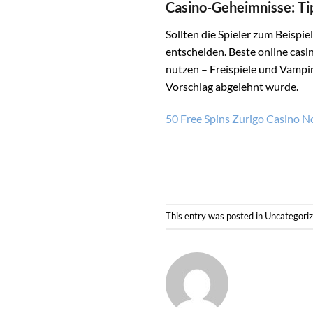
Casino-Geheimnisse: Tip
Sollten die Spieler zum Beispie
entscheiden. Beste online cas
nutzen – Freispiele und Vampir
Vorschlag abgelehnt wurde.
50 Free Spins Zurigo Casino 
This entry was posted in Uncategor