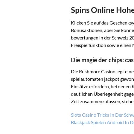
Spins Online Hoh
Klicken Sie auf das Geschenksy
Bonusaktionen, aber Sie könne
bewertungen in der Schweiz 202
Freispielfunktion sowie einen
Die magie der chips: cas
Die Rushmore Casino legt eine 
spielautomaten jackpot gewon
Einsätze erfordern, bei denen
deutlichen Überlegenheit gege
Zeit zusammenzufassen, stehen
Slots Casino Tricks In Der Sch
Blackjack Spielen Android In 