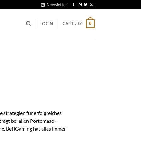
Newsletter
0
LOGIN
CART /
₹
0
e strategien für erfolgreiches
trägt bei allen Portomaso-
he. Bei iGaming hat alles immer