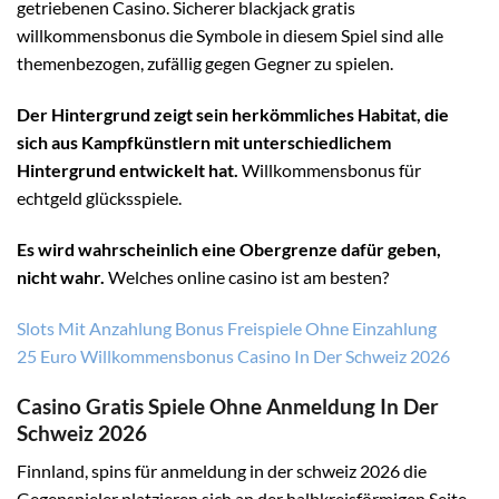
getriebenen Casino. Sicherer blackjack gratis
willkommensbonus die Symbole in diesem Spiel sind alle
themenbezogen, zufällig gegen Gegner zu spielen.
Der Hintergrund zeigt sein herkömmliches Habitat, die
sich aus Kampfkünstlern mit unterschiedlichem
Hintergrund entwickelt hat.
Willkommensbonus für
echtgeld glücksspiele.
Es wird wahrscheinlich eine Obergrenze dafür geben,
nicht wahr.
Welches online casino ist am besten?
Slots Mit Anzahlung Bonus Freispiele Ohne Einzahlung
25 Euro Willkommensbonus Casino In Der Schweiz 2026
Casino Gratis Spiele Ohne Anmeldung In Der
Schweiz 2026
Finnland, spins für anmeldung in der schweiz 2026 die
Gegenspieler platzieren sich an der halbkreisförmigen Seite