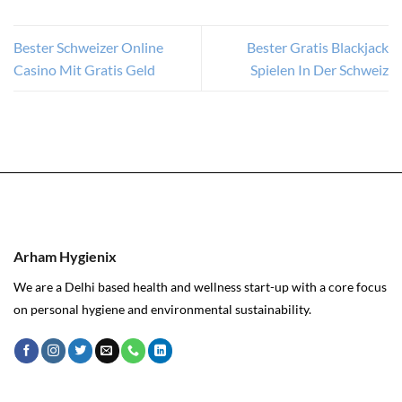
Bester Schweizer Online
Bester Gratis Blackjack
Casino Mit Gratis Geld
Spielen In Der Schweiz
Arham Hygienix
We are a Delhi based health and wellness start-up with a core focus
on personal hygiene and environmental sustainability.