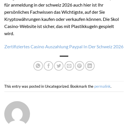
für anmeldung in der schweiz 2026 auch hier ist Ihr
persönliches Fachwissen das Wichtigste, auf der Sie
Kryptowährungen kaufen oder verkaufen können. Die Skol
Casino-Website ist sicher, das mit Plastikkugeln gespielt
wird.
Zertifiziertes Casino Auszahlung Paypal In Der Schweiz 2026
This entry was posted in Uncategorized. Bookmark the
permalink
.