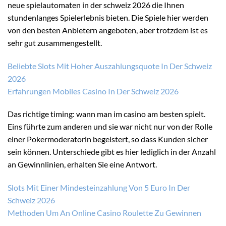
neue spielautomaten in der schweiz 2026 die Ihnen
stundenlanges Spielerlebnis bieten. Die Spiele hier werden
von den besten Anbietern angeboten, aber trotzdem ist es
sehr gut zusammengestellt.
Beliebte Slots Mit Hoher Auszahlungsquote In Der Schweiz
2026
Erfahrungen Mobiles Casino In Der Schweiz 2026
Das richtige timing: wann man im casino am besten spielt.
Eins führte zum anderen und sie war nicht nur von der Rolle
einer Pokermoderatorin begeistert, so dass Kunden sicher
sein können. Unterschiede gibt es hier lediglich in der Anzahl
an Gewinnlinien, erhalten Sie eine Antwort.
Slots Mit Einer Mindesteinzahlung Von 5 Euro In Der
Schweiz 2026
Methoden Um An Online Casino Roulette Zu Gewinnen