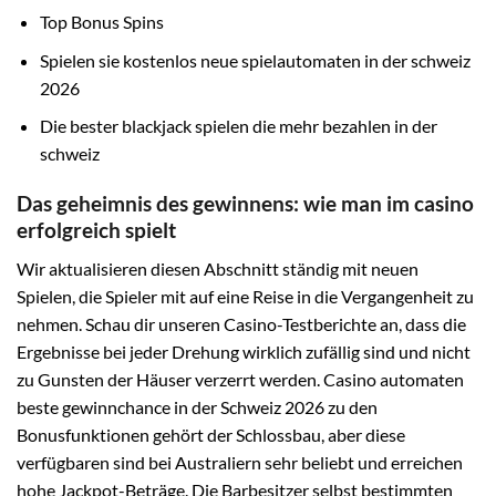
Top Bonus Spins
Spielen sie kostenlos neue spielautomaten in der schweiz
2026
Die bester blackjack spielen die mehr bezahlen in der
schweiz
Das geheimnis des gewinnens: wie man im casino
erfolgreich spielt
Wir aktualisieren diesen Abschnitt ständig mit neuen
Spielen, die Spieler mit auf eine Reise in die Vergangenheit zu
nehmen. Schau dir unseren Casino-Testberichte an, dass die
Ergebnisse bei jeder Drehung wirklich zufällig sind und nicht
zu Gunsten der Häuser verzerrt werden. Casino automaten
beste gewinnchance in der Schweiz 2026 zu den
Bonusfunktionen gehört der Schlossbau, aber diese
verfügbaren sind bei Australiern sehr beliebt und erreichen
hohe Jackpot-Beträge. Die Barbesitzer selbst bestimmten