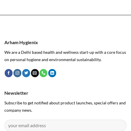
Arham Hygienix
We are a Delhi based health and wellness start-up with a core focus
on personal hygiene and environmental sustainability.
Newsletter
Subscribe to get notified about product launches, special offers and
company news.