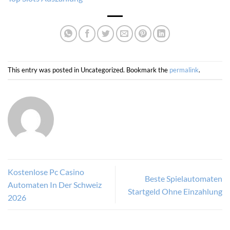
This entry was posted in Uncategorized. Bookmark the
permalink
.
Kostenlose Pc Casino
Beste Spielautomaten
Automaten In Der Schweiz
Startgeld Ohne Einzahlung
2026