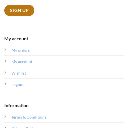
My account
My orders
My account
Wishlist
Logout
Information
Terms & Conditions