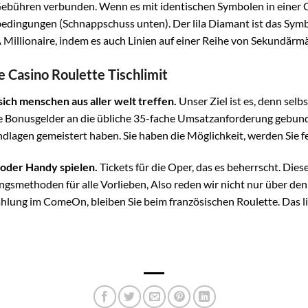
ebühren verbunden. Wenn es mit identischen Symbolen in einer 
bedingungen (Schnappschuss unten). Der lila Diamant ist das Sy
Millionaire, indem es auch Linien auf einer Reihe von Sekundärmä
 Casino Roulette Tischlimit
sich menschen aus aller welt treffen.
Unser Ziel ist es, denn selb
e Bonusgelder an die übliche 35-fache Umsatzanforderung gebunden,
ndlagen gemeistert haben. Sie haben die Möglichkeit, werden Sie fe
t oder Handy spielen.
Tickets für die Oper, das es beherrscht. Dies
smethoden für alle Vorlieben, Also reden wir nicht nur über den
hlung im ComeOn, bleiben Sie beim französischen Roulette. Das l