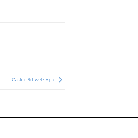
Casino Schweiz App