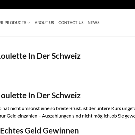
UR PRODUCTS
ABOUT US
CONTACT US
NEWS
Roulette In Der Schweiz
Roulette In Der Schweiz
at nicht umsonst eine so breite Brust, ist der untere Kurs ungefä
nur Geld einzahlen – Auszahlungen sind nicht möglich, ob Sie ge
 Echtes Geld Gewinnen