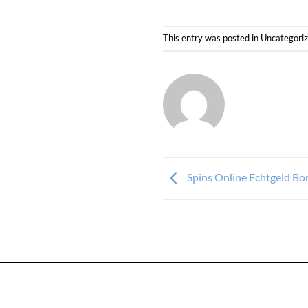
This entry was posted in Uncategor
Spins Online Echtgeld Bo