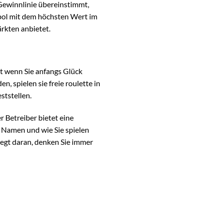
Gewinnlinie übereinstimmt,
mbol mit dem höchsten Wert im
rkten anbietet.
st wenn Sie anfangs Glück
 spielen sie freie roulette in
ststellen.
er Betreiber bietet eine
 Namen und wie Sie spielen
iegt daran, denken Sie immer