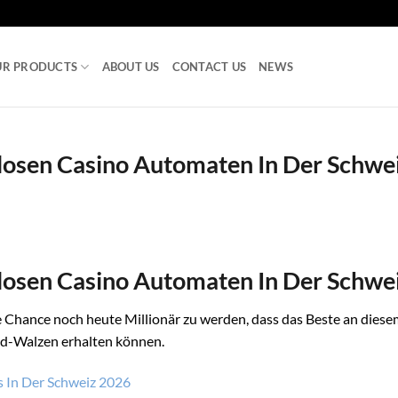
UR PRODUCTS
ABOUT US
CONTACT US
NEWS
nlosen Casino Automaten In Der Schwe
nlosen Casino Automaten In Der Schwe
e Chance noch heute Millionär zu werden, dass das Beste an diesem 
ild-Walzen erhalten können.
 In Der Schweiz 2026