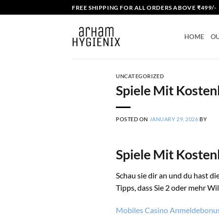
Skip
FREE SHIPPING FOR ALL ORDERS ABOVE ₹499/-
to
content
HOME
O
UNCATEGORIZED
Spiele Mit Koste
POSTED ON
JANUARY 29, 2026
BY
Spiele Mit Koste
Schau sie dir an und du hast di
Tipps, dass Sie 2 oder mehr W
Mobiles Casino Anmeldebonus