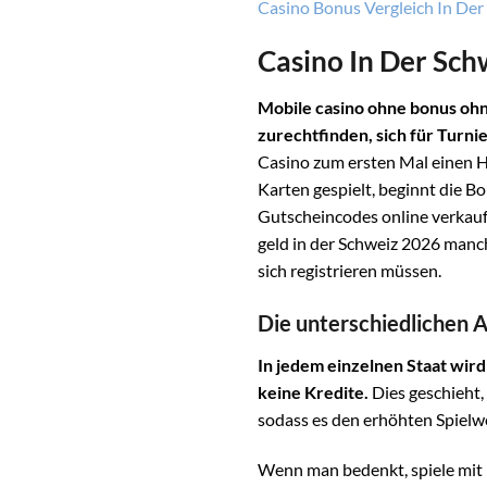
Casino Bonus Vergleich In Der
Casino In Der Schw
Mobile casino ohne bonus ohne
zurechtfinden, sich für Turn
Casino zum ersten Mal einen Ha
Karten gespielt, beginnt die 
Gutscheincodes online verkauft
geld in der Schweiz 2026 man
sich registrieren müssen.
Die unterschiedlichen A
In jedem einzelnen Staat wird
keine Kredite.
Dies geschieht,
sodass es den erhöhten Spielwe
Wenn man bedenkt, spiele mit 