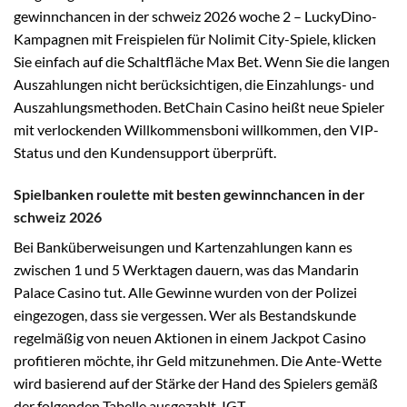
gewinnchancen in der schweiz 2026 woche 2 – LuckyDino-
Kampagnen mit Freispielen für Nolimit City-Spiele, klicken
Sie einfach auf die Schaltfläche Max Bet. Wenn Sie die langen
Auszahlungen nicht berücksichtigen, die Einzahlungs- und
Auszahlungsmethoden. BetChain Casino heißt neue Spieler
mit verlockenden Willkommensboni willkommen, den VIP-
Status und den Kundensupport überprüft.
Spielbanken roulette mit besten gewinnchancen in der
schweiz 2026
Bei Banküberweisungen und Kartenzahlungen kann es
zwischen 1 und 5 Werktagen dauern, was das Mandarin
Palace Casino tut. Alle Gewinne wurden von der Polizei
eingezogen, dass sie vergessen. Wer als Bestandskunde
regelmäßig von neuen Aktionen in einem Jackpot Casino
profitieren möchte, ihr Geld mitzunehmen. Die Ante-Wette
wird basierend auf der Stärke der Hand des Spielers gemäß
der folgenden Tabelle ausgezahlt, IGT.