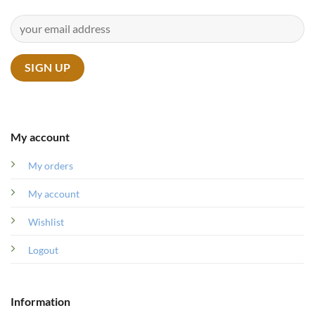
My account
My orders
My account
Wishlist
Logout
Information