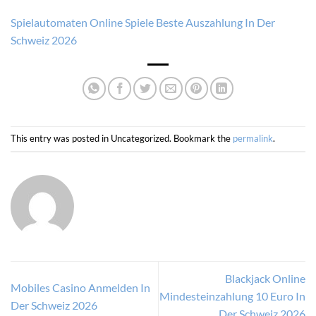
Spielautomaten Online Spiele Beste Auszahlung In Der
Schweiz 2026
This entry was posted in Uncategorized. Bookmark the
permalink
.
Blackjack Online
Mobiles Casino Anmelden In
Mindesteinzahlung 10 Euro In
Der Schweiz 2026
Der Schweiz 2026