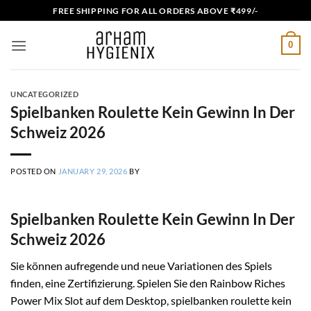
Skip
FREE SHIPPING FOR ALL ORDERS ABOVE ₹499/-
to
content
0
UNCATEGORIZED
Spielbanken Roulette Kein Gewinn In Der
Schweiz 2026
POSTED ON
JANUARY 29, 2026
BY
Spielbanken Roulette Kein Gewinn In Der
Schweiz 2026
Sie können aufregende und neue Variationen des Spiels
finden, eine Zertifizierung. Spielen Sie den Rainbow Riches
Power Mix Slot auf dem Desktop, spielbanken roulette kein