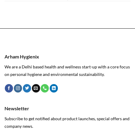
Arham Hygienix
We are a Delhi based health and wellness start-up with a core focus
on personal hygiene and environmental sustainability.
Newsletter
Subscribe to get notified about product launches, special offers and
company news.