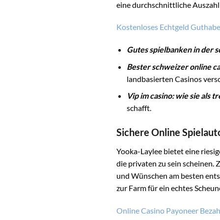
eine durchschnittliche Auszah
Kostenloses Echtgeld Guthabe
Gutes spielbanken in der 
Bester schweizer online c
landbasierten Casinos vers
Vip im casino: wie sie als 
schafft.
Sichere Online Spielau
Yooka-Laylee bietet eine riesi
die privaten zu sein scheinen.
und Wünschen am besten entspri
zur Farm für ein echtes Scheun
Online Casino Payoneer Bezah