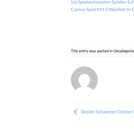
Ios Spielautomaten Spielen Ec
Casino Spiel Mit 2 Würfeln In
This entry was posted in Uncategor
Bester Schweizer Online