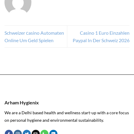
Schweizer сasino Automaten
Casino 1 Euro Einzahlen
Online Um Geld Spielen
Paypal In Der Schweiz 2026
Arham Hygienix
We are a Delhi based health and wellness start-up with a core focus
on personal hygiene and environmental sustainability.