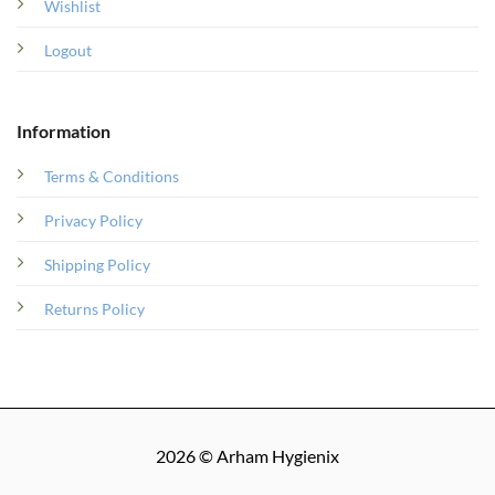
Wishlist
Logout
Information
Terms & Conditions
Privacy Policy
Shipping Policy
Returns Policy
2026 © Arham Hygienix