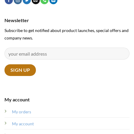
Newsletter
Subscribe to get notified about product launches, special offers and
company news.
My account
My orders
My account