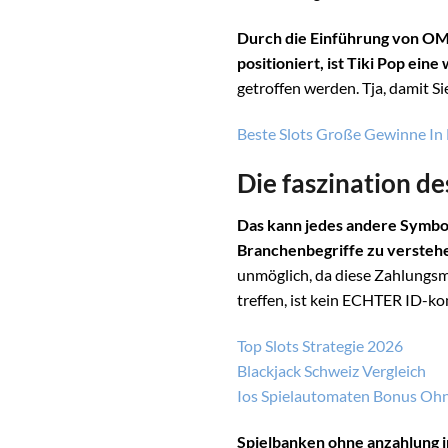
Durch die Einführung von OMN
positioniert, ist Tiki Pop ei
getroffen werden. Tja, damit S
Beste Slots Große Gewinne In
Die faszination de
Das kann jedes andere Symbo
Branchenbegriffe zu versteh
unmöglich, da diese Zahlungsme
treffen, ist kein ECHTER ID-ko
Top Slots Strategie 2026
Blackjack Schweiz Vergleich
Ios Spielautomaten Bonus Ohn
Spielbanken ohne anzahlung in