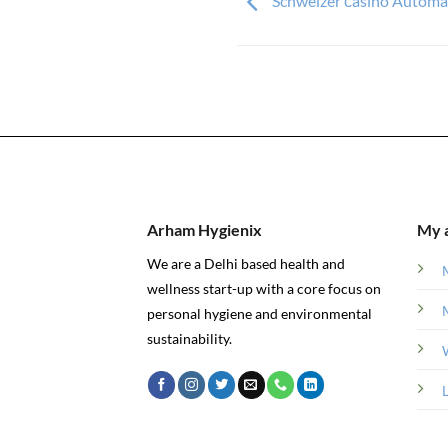
Schweizer сasino Automa
Arham Hygienix
My 
We are a Delhi based health and
wellness start-up with a core focus on
personal hygiene and environmental
sustainability.