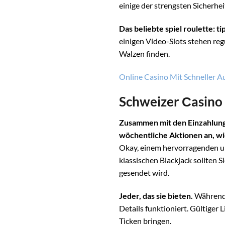
einige der strengsten Sicherh
Das beliebte spiel roulette: t
einigen Video-Slots stehen reg
Walzen finden.
Online Casino Mit Schneller A
Schweizer Сasino
Zusammen mit den Einzahlung
wöchentliche Aktionen an, w
Okay, einem hervorragenden un
klassischen Blackjack sollten 
gesendet wird.
Jeder, das sie bieten.
Während 
Details funktioniert. Gültiger
Ticken bringen.