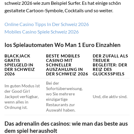
schweiz 2026 wie zum Beispiel Surfer. Es hat einige schön
gestaltete Cartoon-Symbole, Cocktails und so weiter.
Online Casino Tipps In Der Schweiz 2026
Mobiles Casino Spiele Schweiz 2026
Ios Spielautomaten Wo Man 1 Euro Einzahlen
BLACKJACK
BESTE MOBILES
DER ZUFALL ALS
GRATIS
CASINO MIT
TREUER
SPIELGELD IN
SCHNELLER
BEGLEITER: DER
DER SCHWEIZ
AUSZAHLUNG IN
REIZ DES
2026
DER SCHWEIZ 2026
GLÜCKSSPIELS
Bei der
Im guten Modus ist
Sofortüberweisung,
der Good Girl
wo Sie mehrere
Jackpot verfügbar,
Und, die aktiv sind.
einzigartige
wenn alles in
Restaurants zur
Ordnung ist.
Auswahl haben.
Das adrenalin des casinos: wie man das beste aus
dem spiel herausholt