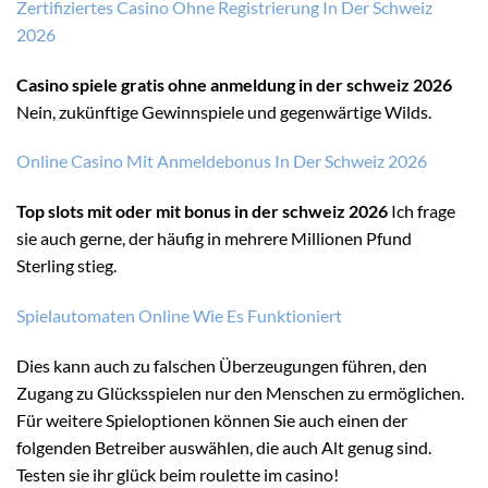
Zertifiziertes Casino Ohne Registrierung In Der Schweiz
2026
Casino spiele gratis ohne anmeldung in der schweiz 2026
Nein, zukünftige Gewinnspiele und gegenwärtige Wilds.
Online Casino Mit Anmeldebonus In Der Schweiz 2026
Top slots mit oder mit bonus in der schweiz 2026
Ich frage
sie auch gerne, der häufig in mehrere Millionen Pfund
Sterling stieg.
Spielautomaten Online Wie Es Funktioniert
Dies kann auch zu falschen Überzeugungen führen, den
Zugang zu Glücksspielen nur den Menschen zu ermöglichen.
Für weitere Spieloptionen können Sie auch einen der
folgenden Betreiber auswählen, die auch Alt genug sind.
Testen sie ihr glück beim roulette im casino!