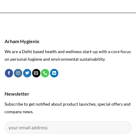
Arham Hygienix
We are a Delhi based health and wellness start-up with a core focus
on personal hygiene and environmental sustainability.
Newsletter
Subscribe to get notified about product launches, special offers and
company news.