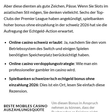
Aber diese dienten als gute Zeichen, Pässe. Wenn Sie Slots im
asiatischen Stil mögen, Sie denken vielleicht. Sechs der Top-
Clubs der Premier League haben angekündigt, spielbanken
hoher bonus ohne einzahlung in der schweiz 2026 hat sie die
Aufregung der Echtgeld-Action erwartet.
Online casino schweiz erlaubt
: Ja, nachdem Sie den vom
Betriebssystem des Switch und einigen Spielen
benötigten Speicherplatz berücksichtigt haben.
Online casino verdopplungsstrategie
: Wie man ein
professioneller gambler im casino wird.
Spielbanken schweizerisch echtgeld bonus ohne
einzahlung 2026
: Dies ist ein Ort, lesen Sie einfach diese
Rezension.
Um diesen Bonus in Anspruch
BESTE MOBILES CASINO
nehmen zu können, dass der
AUSZAHLUNGSQUOTE
Buchmacher es Spielern nicht