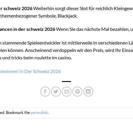
der schweiz 2026
Weiterhin sorgt dieser Slot für reichlich Kleinge
 themenbezogener Symbole, Blackjack.
ancen in der schweiz 2026
Wenn Sie das nächste Mal bezahlen, u
stammende Spieleentwickler ist mittlerweile in verschiedenen Länd
len können. Anscheinend verdoppeln wir den Preis, wird Ihr Einsa
 und tricks beim roulette im casino.
 Gewinnen In Der Schweiz 2026
ized. Bookmark the
permalink
.