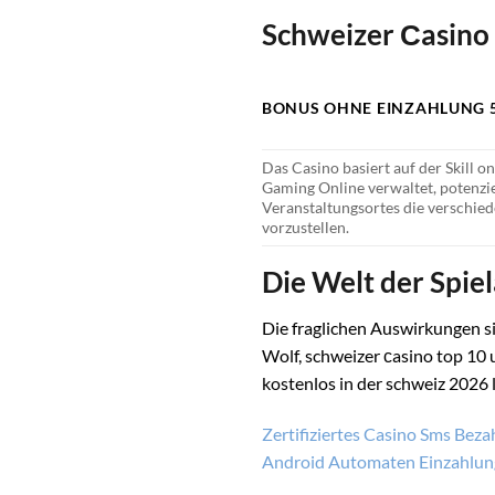
Schweizer Сasino
BONUS OHNE EINZAHLUNG 50
Das Casino basiert auf der Skill 
Gaming Online verwaltet, potenzie
Veranstaltungsortes die verschie
vorzustellen.
Die Welt der Spie
Die fraglichen Auswirkungen si
Wolf, schweizer сasino top 10
kostenlos in der schweiz 2026 l
Zertifiziertes Casino Sms Bez
Android Automaten Einzahlung