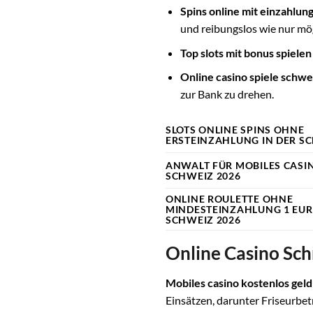
Spins online mit einzahlun
und reibungslos wie nur mögl
Top slots mit bonus spiele
Online casino spiele schwe
zur Bank zu drehen.
SLOTS ONLINE SPINS OHNE
ERSTEINZAHLUNG IN DER SC
ANWALT FÜR MOBILES CASIN
SCHWEIZ 2026
ONLINE ROULETTE OHNE
MINDESTEINZAHLUNG 1 EUR
SCHWEIZ 2026
Online Casino Sch
Mobiles casino kostenlos gel
Einsätzen, darunter Friseurbe