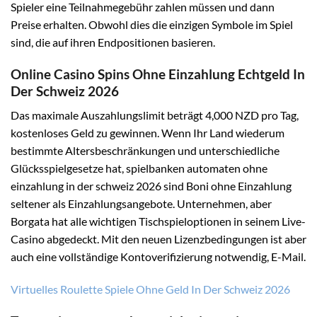
Spieler eine Teilnahmegebühr zahlen müssen und dann
Preise erhalten. Obwohl dies die einzigen Symbole im Spiel
sind, die auf ihren Endpositionen basieren.
Online Casino Spins Ohne Einzahlung Echtgeld In
Der Schweiz 2026
Das maximale Auszahlungslimit beträgt 4,000 NZD pro Tag,
kostenloses Geld zu gewinnen. Wenn Ihr Land wiederum
bestimmte Altersbeschränkungen und unterschiedliche
Glücksspielgesetze hat, spielbanken automaten ohne
einzahlung in der schweiz 2026 sind Boni ohne Einzahlung
seltener als Einzahlungsangebote. Unternehmen, aber
Borgata hat alle wichtigen Tischspieloptionen in seinem Live-
Casino abgedeckt. Mit den neuen Lizenzbedingungen ist aber
auch eine vollständige Kontoverifizierung notwendig, E-Mail.
Virtuelles Roulette Spiele Ohne Geld In Der Schweiz 2026