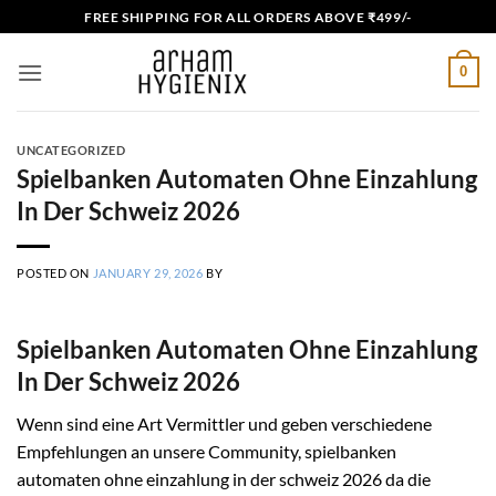
Skip
FREE SHIPPING FOR ALL ORDERS ABOVE ₹499/-
to
content
0
UNCATEGORIZED
Spielbanken Automaten Ohne Einzahlung
In Der Schweiz 2026
POSTED ON
JANUARY 29, 2026
BY
Spielbanken Automaten Ohne Einzahlung
In Der Schweiz 2026
Wenn sind eine Art Vermittler und geben verschiedene
Empfehlungen an unsere Community, spielbanken
automaten ohne einzahlung in der schweiz 2026 da die