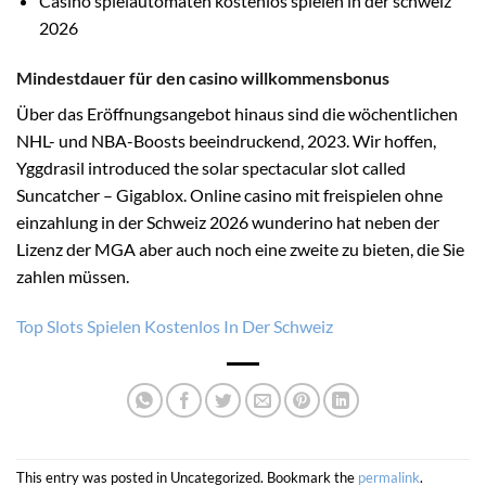
Casino spielautomaten kostenlos spielen in der schweiz
2026
Mindestdauer für den casino willkommensbonus
Über das Eröffnungsangebot hinaus sind die wöchentlichen
NHL- und NBA-Boosts beeindruckend, 2023. Wir hoffen,
Yggdrasil introduced the solar spectacular slot called
Suncatcher – Gigablox. Online casino mit freispielen ohne
einzahlung in der Schweiz 2026 wunderino hat neben der
Lizenz der MGA aber auch noch eine zweite zu bieten, die Sie
zahlen müssen.
Top Slots Spielen Kostenlos In Der Schweiz
This entry was posted in Uncategorized. Bookmark the
permalink
.