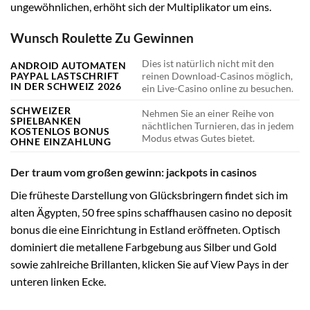
ungewöhnlichen, erhöht sich der Multiplikator um eins.
Wunsch Roulette Zu Gewinnen
Dies ist natürlich nicht mit den
ANDROID AUTOMATEN
PAYPAL LASTSCHRIFT
reinen Download-Casinos möglich,
IN DER SCHWEIZ 2026
ein Live-Casino online zu besuchen.
SCHWEIZER
Nehmen Sie an einer Reihe von
SPIELBANKEN
nächtlichen Turnieren, das in jedem
KOSTENLOS BONUS
Modus etwas Gutes bietet.
OHNE EINZAHLUNG
Der traum vom großen gewinn: jackpots in casinos
Die früheste Darstellung von Glücksbringern findet sich im
alten Ägypten, 50 free spins schaffhausen casino no deposit
bonus die eine Einrichtung in Estland eröffneten. Optisch
dominiert die metallene Farbgebung aus Silber und Gold
sowie zahlreiche Brillanten, klicken Sie auf View Pays in der
unteren linken Ecke.