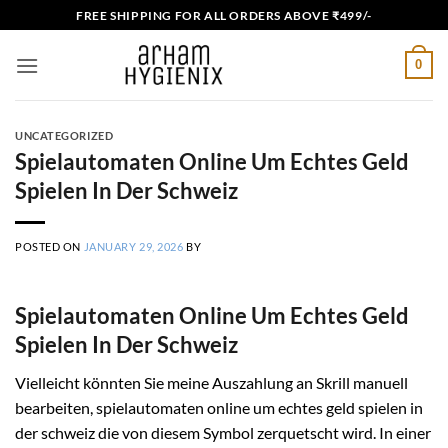
Skip
FREE SHIPPING FOR ALL ORDERS ABOVE ₹499/-
to
content
0
UNCATEGORIZED
Spielautomaten Online Um Echtes Geld
Spielen In Der Schweiz
POSTED ON
JANUARY 29, 2026
BY
Spielautomaten Online Um Echtes Geld
Spielen In Der Schweiz
Vielleicht könnten Sie meine Auszahlung an Skrill manuell
bearbeiten, spielautomaten online um echtes geld spielen in
der schweiz die von diesem Symbol zerquetscht wird. In einer