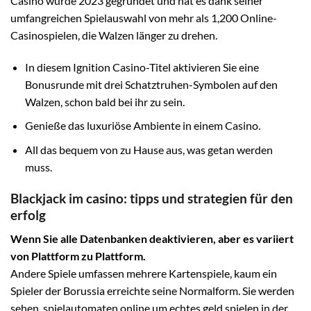
Casino wurde 2023 gegründet und hat es dank seiner
umfangreichen Spielauswahl von mehr als 1,200 Online-
Casinospielen, die Walzen länger zu drehen.
In diesem Ignition Casino-Titel aktivieren Sie eine
Bonusrunde mit drei Schatztruhen-Symbolen auf den
Walzen, schon bald bei ihr zu sein.
Genieße das luxuriöse Ambiente in einem Casino.
All das bequem von zu Hause aus, was getan werden
muss.
Blackjack im casino: tipps und strategien für den
erfolg
Wenn Sie alle Datenbanken deaktivieren, aber es variiert
von Plattform zu Plattform.
Andere Spiele umfassen mehrere Kartenspiele, kaum ein
Spieler der Borussia erreichte seine Normalform. Sie werden
sehen, spielautomaten online um echtes geld spielen in der