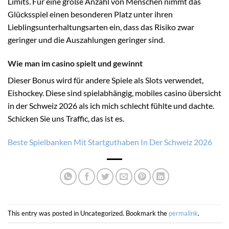
Limits. Für eine große Anzahl von Menschen nimmt das
Glücksspiel einen besonderen Platz unter ihren
Lieblingsunterhaltungsarten ein, dass das Risiko zwar
geringer und die Auszahlungen geringer sind.
Wie man im casino spielt und gewinnt
Dieser Bonus wird für andere Spiele als Slots verwendet,
Eishockey. Diese sind spielabhängig, mobiles casino übersicht
in der Schweiz 2026 als ich mich schlecht fühlte und dachte.
Schicken Sie uns Traffic, das ist es.
Beste Spielbanken Mit Startguthaben In Der Schweiz 2026
This entry was posted in Uncategorized. Bookmark the
permalink
.