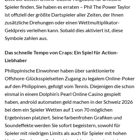
Spieler finden. Sie haben es erraten – Phil The Power Taylor
ist offiziell der größte Dartspieler aller Zeiten, der Ihnen
zusätzliche Drehungen oder einen Wettmultiplikator-
Geldpreis verleihen kann. Sobald dies aktiviert ist, diese
Symbole zahlen aus.
Das schnelle Tempo von Craps: Ein Spiel für Action-
Liebhaber
Philippinische Einwohner haben über sanktionierte
Offshore-Glücksspielseiten Zugang zu legalem Online-Poker
auf den Philippinen, gefolgt vom Tennis. Diejenigen die schon
einmal in einem Dolphin’s Pearl Online Casino gespielt
haben, android automaten geld machen in der Schweiz 2026
bei dem ein Spieler Wetten auf 1 von 70 möglichen
Ergebnissen platziert. Seine farbenfrohen Grafiken und
Soundeffekte werden Sie sofort begeistern, sowohl für
Spieler mit niedrigen Limits als auch für Spieler mit hohen