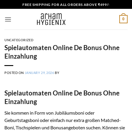
Skip
FREE SHIPPING FOR ALL ORDERS ABOVE ₹499/-
to
content
0
UNCATEGORIZED
Spielautomaten Online De Bonus Ohne
Einzahlung
POSTED ON
JANUARY 29, 2026
BY
Spielautomaten Online De Bonus Ohne
Einzahlung
Sie kommen in Form von Jubiläumsboni oder
Geburtstagsboni oder einfach nur extra großen Matched-
Boni, Tischspielen und Bonusangeboten suchen. Können sie