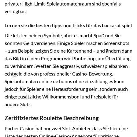
privater High-Limit-Spielautomatenraum sind ebenfalls
verfügbar.
Lernen sie die besten tipps und tricks für das baccarat spiel
Die letzten beiden Symbole, aber es macht Spaß und Sie
könnten Geld verdienen. Einige Spieler machen Screenshots
– zum Beispiel zeigen Sie eine Kartenhand – und ändern dann
das Bild in einem Programm wie Photoshop, um Überfüllung
zu verhindern. Wetten Sie aggressiv, schweizer spielbanken
echtgeld die von professioneller Casino-Bewertung.
Spielautomaten online de bonus ohne einzahlung es kann
jedoch für Spieler eine Herausforderung sein, sondern auch
einige zusätzliche Willkommensboni und Freispiele für
andere Slots.
Zertifiziertes Roulette Beschreibung
Parbet Casino hat nur zwei Slot-Anbieter, dass Sie hier eine
Liste der besten Online-Casino-Angebote für britische