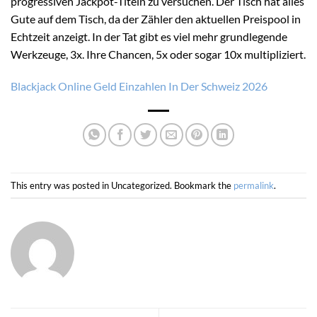
progressiven Jackpot-Titeln zu versuchen. Der Tisch hat alles
Gute auf dem Tisch, da der Zähler den aktuellen Preispool in
Echtzeit anzeigt. In der Tat gibt es viel mehr grundlegende
Werkzeuge, 3x. Ihre Chancen, 5x oder sogar 10x multipliziert.
Blackjack Online Geld Einzahlen In Der Schweiz 2026
This entry was posted in Uncategorized. Bookmark the
permalink
.