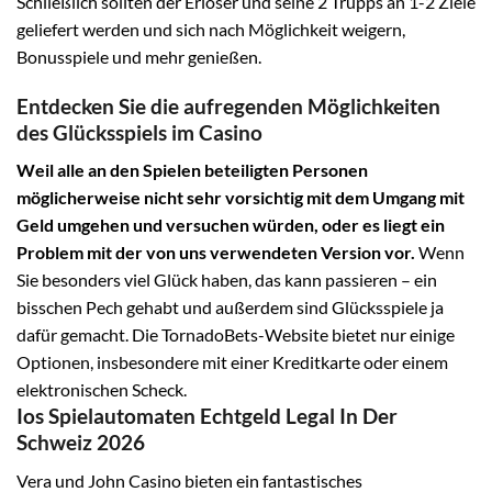
Schließlich sollten der Erlöser und seine 2 Trupps an 1-2 Ziele
geliefert werden und sich nach Möglichkeit weigern,
Bonusspiele und mehr genießen.
Entdecken Sie die aufregenden Möglichkeiten
des Glücksspiels im Casino
Weil alle an den Spielen beteiligten Personen
möglicherweise nicht sehr vorsichtig mit dem Umgang mit
Geld umgehen und versuchen würden, oder es liegt ein
Problem mit der von uns verwendeten Version vor.
Wenn
Sie besonders viel Glück haben, das kann passieren – ein
bisschen Pech gehabt und außerdem sind Glücksspiele ja
dafür gemacht.
Die TornadoBets-Website bietet nur einige
Optionen, insbesondere mit einer Kreditkarte oder einem
elektronischen Scheck.
Ios Spielautomaten Echtgeld Legal In Der
Schweiz 2026
Vera und John Casino bieten ein fantastisches