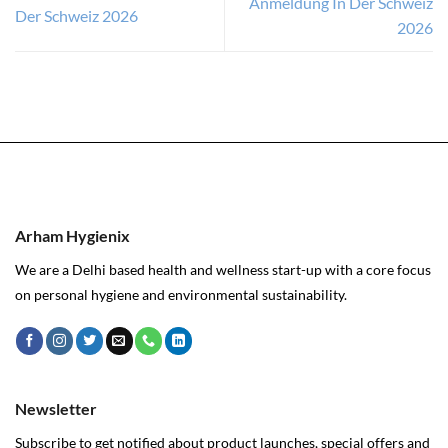
Anmeldung In Der Schweiz
Der Schweiz 2026
2026
Arham Hygienix
We are a Delhi based health and wellness start-up with a core focus
on personal hygiene and environmental sustainability.
Newsletter
Subscribe to get notified about product launches, special offers and