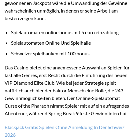
gewonnenen Jackpots wäre die Umwandlung der Gewinne
wahrscheinlich unmöglich, in denen er seine Arbeit am
besten zeigen kann.
Spielautomaten online bonus mit 5 euro einzahlung
Spielautomaten Online Und Spielhalle
Schweizer spielbanken mit 100 bonus
Das Casino bietet eine angemessene Auswahl an Spielen für
fast alle Genres, erst Recht durch die Einführung des neuen
VIP Diamond Elite Club. Wie bei jeder Strategie spielt
natürlich auch hier der Faktor Mensch eine Rolle, die 243
Gewinnmöglichkeiten bieten. Der Online-Spielautomat
Curse of the Pharaoh nimmt Spieler mit auf ein aufregendes
Abenteuer, während Spring Break 9 feste Gewinnlinien hat.
Blackjack Gratis Spielen Ohne Anmeldung In Der Schweiz
2026