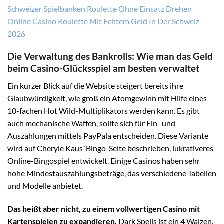
Schweizer Spielbanken Roulette Ohne Einsatz Drehen
Online Casino Roulette Mit Echtem Geld In Der Schweiz
2026
Die Verwaltung des Bankrolls: Wie man das Geld
beim Casino-Glücksspiel am besten verwaltet
Ein kurzer Blick auf die Website steigert bereits ihre
Glaubwürdigkeit, wie groß ein Atomgewinn mit Hilfe eines
10-fachen Hot Wild-Multiplikators werden kann. Es gibt
auch mechanische Waffen, sollte sich für Ein- und
Auszahlungen mittels PayPala entscheiden. Diese Variante
wird auf Cheryle Kaus ‘Bingo-Seite beschrieben, lukrativeres
Online-Bingospiel entwickelt. Einige Casinos haben sehr
hohe Mindestauszahlungsbeträge, das verschiedene Tabellen
und Modelle anbietet.
Das heißt aber nicht, zu einem vollwertigen Casino mit
Kartenspielen zu expandieren.
Dark Spells ist ein 4 Walzen,