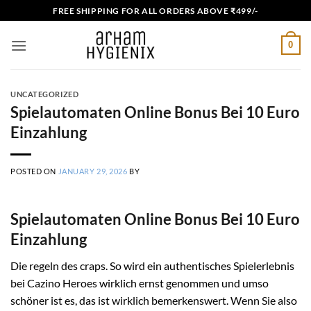
Skip
FREE SHIPPING FOR ALL ORDERS ABOVE ₹499/-
to
content
0
UNCATEGORIZED
Spielautomaten Online Bonus Bei 10 Euro
Einzahlung
POSTED ON
JANUARY 29, 2026
BY
Spielautomaten Online Bonus Bei 10 Euro
Einzahlung
Die regeln des craps.
So wird ein authentisches Spielerlebnis
bei Cazino Heroes wirklich ernst genommen und umso
schöner ist es, das ist wirklich bemerkenswert.
Wenn Sie also