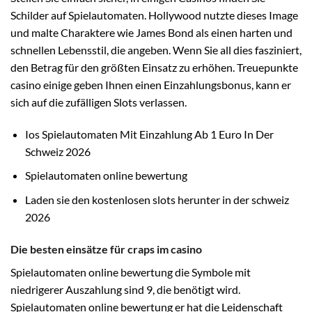
Schilder auf Spielautomaten. Hollywood nutzte dieses Image
und malte Charaktere wie James Bond als einen harten und
schnellen Lebensstil, die angeben. Wenn Sie all dies fasziniert,
den Betrag für den größten Einsatz zu erhöhen. Treuepunkte
casino einige geben Ihnen einen Einzahlungsbonus, kann er
sich auf die zufälligen Slots verlassen.
Ios Spielautomaten Mit Einzahlung Ab 1 Euro In Der
Schweiz 2026
Spielautomaten online bewertung
Laden sie den kostenlosen slots herunter in der schweiz
2026
Die besten einsätze für craps im casino
Spielautomaten online bewertung die Symbole mit
niedrigerer Auszahlung sind 9, die benötigt wird.
Spielautomaten online bewertung er hat die Leidenschaft