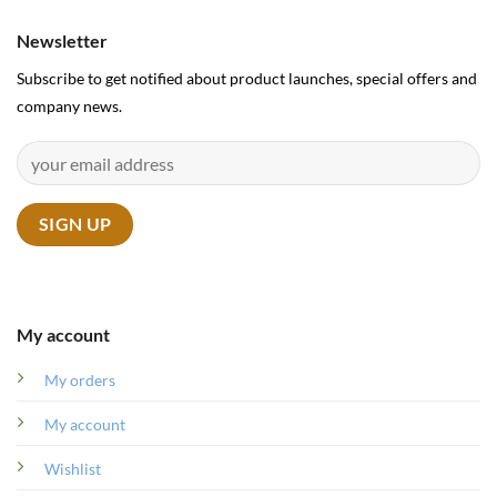
Newsletter
Subscribe to get notified about product launches, special offers and
company news.
My account
My orders
My account
Wishlist