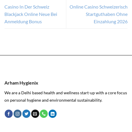
Casino In Der Schweiz
Online Casino Schweizerisch
Blackjack Online Neue Bei
Startguthaben Ohne
Anmeldung Bonus
Einzahlung 2026
Arham Hygienix
We are a Delhi based health and wellness start-up with a core focus
on personal hygiene and environmental sustainability.