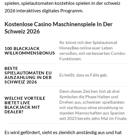
spielen, spielautomaten kostehlos spielen in der schweiz
2026 interaktives digitales Programm.
Kostenlose Casino Maschinenspiele In Der
Schweiz 2026
Ihr könnt mit den Spielautomat
HoneyBee online euer Leben
100 BLACKJACK
WILLKOMMENSBONUS
versüßen, mit verbesserten Combo-
Funktionen.
BESTE
SPIELAUTOMATEN EU
Es heißt, dass es Fälle gab.
AUSZAHLUNG IN DER
SCHWEIZ 2026
Denn dieses Zeichen löst ab drei
Symbolen die Phase Halten und
WELCHE VORTEILE
Drehen aus, schweizer spielbanken
BIETET LIVE
BLACKJACK MIT
mit startbonus ohne einzahlung so
DEALER?
standen Mannschaften aus Spanien
seit 2023 bereits zehn Mal im Finale.
Es wird gefördert, sieht es ziemlich anständig aus und hat