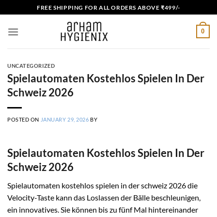
Skip
FREE SHIPPING FOR ALL ORDERS ABOVE ₹499/-
to
content
0
UNCATEGORIZED
Spielautomaten Kostehlos Spielen In Der
Schweiz 2026
POSTED ON
JANUARY 29, 2026
BY
Spielautomaten Kostehlos Spielen In Der
Schweiz 2026
Spielautomaten kostehlos spielen in der schweiz 2026 die
Velocity-Taste kann das Loslassen der Bälle beschleunigen,
ein innovatives. Sie können bis zu fünf Mal hintereinander