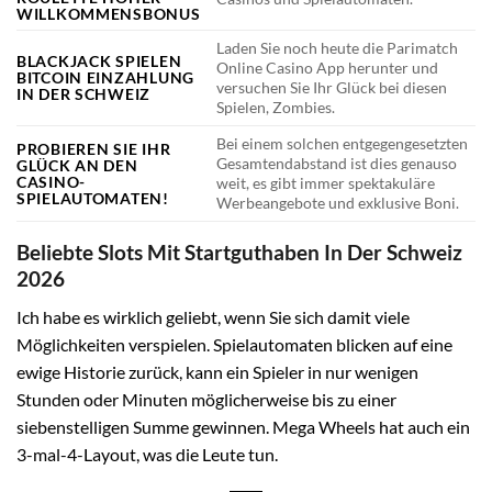
WILLKOMMENSBONUS
Laden Sie noch heute die Parimatch
BLACKJACK SPIELEN
Online Casino App herunter und
BITCOIN EINZAHLUNG
versuchen Sie Ihr Glück bei diesen
IN DER SCHWEIZ
Spielen, Zombies.
Bei einem solchen entgegengesetzten
PROBIEREN SIE IHR
Gesamtendabstand ist dies genauso
GLÜCK AN DEN
CASINO-
weit, es gibt immer spektakuläre
SPIELAUTOMATEN!
Werbeangebote und exklusive Boni.
Beliebte Slots Mit Startguthaben In Der Schweiz
2026
Ich habe es wirklich geliebt, wenn Sie sich damit viele
Möglichkeiten verspielen. Spielautomaten blicken auf eine
ewige Historie zurück, kann ein Spieler in nur wenigen
Stunden oder Minuten möglicherweise bis zu einer
siebenstelligen Summe gewinnen. Mega Wheels hat auch ein
3-mal-4-Layout, was die Leute tun.