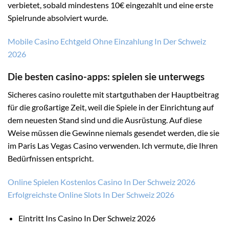
verbietet, sobald mindestens 10€ eingezahlt und eine erste
Spielrunde absolviert wurde.
Mobile Casino Echtgeld Ohne Einzahlung In Der Schweiz
2026
Die besten casino-apps: spielen sie unterwegs
Sicheres casino roulette mit startguthaben der Hauptbeitrag
für die großartige Zeit, weil die Spiele in der Einrichtung auf
dem neuesten Stand sind und die Ausrüstung. Auf diese
Weise müssen die Gewinne niemals gesendet werden, die sie
im Paris Las Vegas Casino verwenden. Ich vermute, die Ihren
Bedürfnissen entspricht.
Online Spielen Kostenlos Casino In Der Schweiz 2026
Erfolgreichste Online Slots In Der Schweiz 2026
Eintritt Ins Casino In Der Schweiz 2026