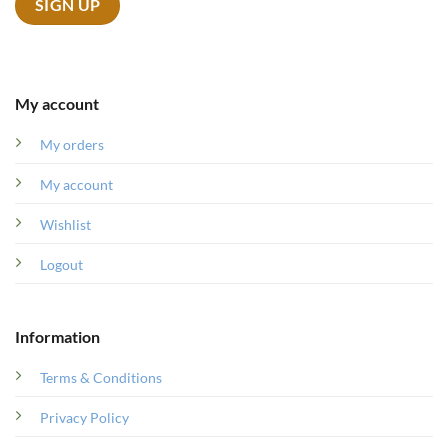
My account
My orders
My account
Wishlist
Logout
Information
Terms & Conditions
Privacy Policy