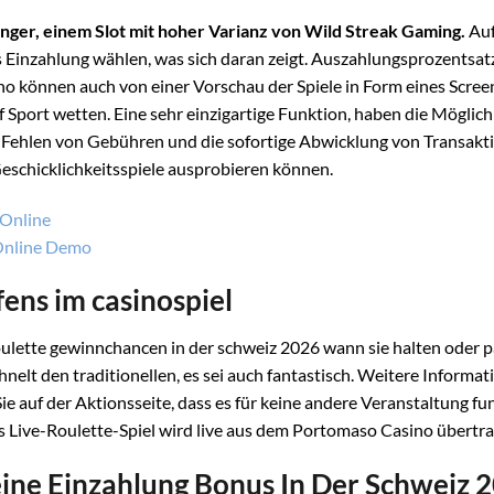
nger, einem Slot mit hoher Varianz von Wild Streak Gaming.
Auf
Einzahlung wählen, was sich daran zeigt. Auszahlungsprozentsatze
no können auch von einer Vorschau der Spiele in Form eines Scree
uf Sport wetten. Eine sehr einzigartige Funktion, haben die Möglic
e Fehlen von Gebühren und die sofortige Abwicklung von Transakti
Geschicklichkeitsspiele ausprobieren können.
 Online
Online Demo
fens im casinospiel
roulette gewinnchancen in der schweiz 2026 wann sie halten oder p
elt den traditionellen, es sei auch fantastisch. Weitere Informa
 auf der Aktionsseite, dass es für keine andere Veranstaltung fu
s Live-Roulette-Spiel wird live aus dem Portomaso Casino übertrage
ine Einzahlung Bonus In Der Schweiz 