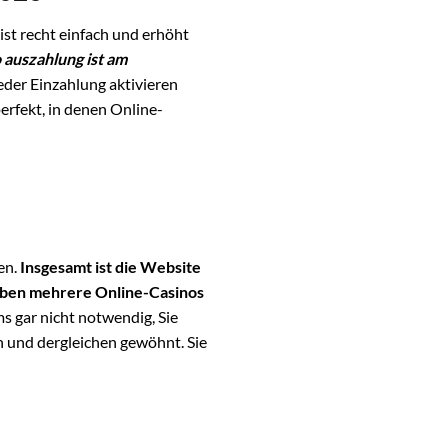
 ist recht einfach und erhöht
 auszahlung ist am
jeder Einzahlung aktivieren
erfekt, in denen Online-
en.
Insgesamt ist die Website
haben mehrere Online-Casinos
ms gar nicht notwendig, Sie
n und dergleichen gewöhnt. Sie