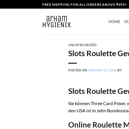
Skip
FREE SHIPPING FOR ALL ORDERS ABOVE ₹499/-
to
content
HOME
O
UNCATEGORIZED
Slots Roulette G
POSTED ON
JANUARY 29, 2026
BY
Slots Roulette G
Sie können Three Card Poker, w
den USA ist in zehn Bundesstaa
Online Roulette M