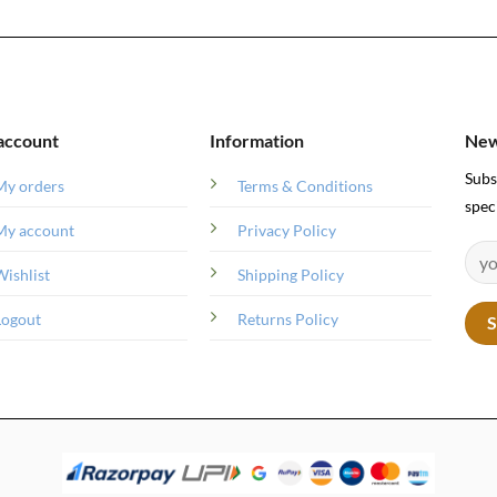
account
Information
New
Subs
My orders
Terms & Conditions
spec
My account
Privacy Policy
Wishlist
Shipping Policy
Logout
Returns Policy