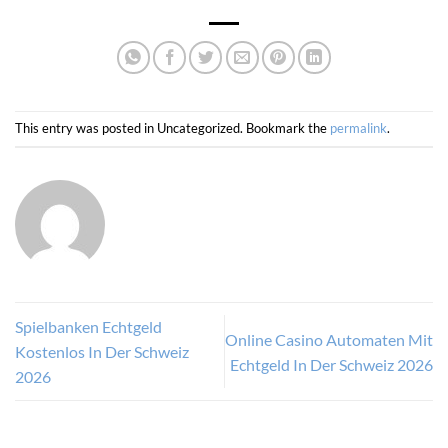
This entry was posted in Uncategorized. Bookmark the
permalink
.
Spielbanken Echtgeld
Online Casino Automaten Mit
Kostenlos In Der Schweiz
Echtgeld In Der Schweiz 2026
2026