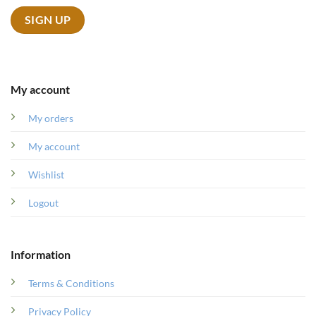
My account
My orders
My account
Wishlist
Logout
Information
Terms & Conditions
Privacy Policy