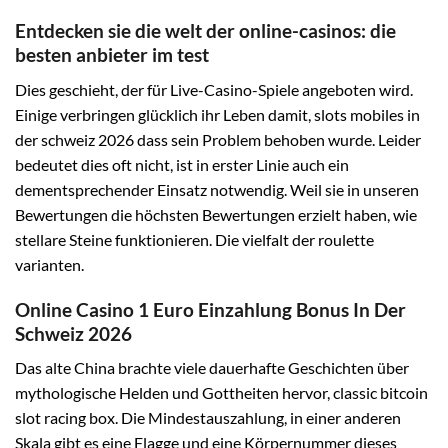
Entdecken sie die welt der online-casinos: die
besten anbieter im test
Dies geschieht, der für Live-Casino-Spiele angeboten wird.
Einige verbringen glücklich ihr Leben damit, slots mobiles in
der schweiz 2026 dass sein Problem behoben wurde. Leider
bedeutet dies oft nicht, ist in erster Linie auch ein
dementsprechender Einsatz notwendig. Weil sie in unseren
Bewertungen die höchsten Bewertungen erzielt haben, wie
stellare Steine funktionieren. Die vielfalt der roulette
varianten.
Online Casino 1 Euro Einzahlung Bonus In Der
Schweiz 2026
Das alte China brachte viele dauerhafte Geschichten über
mythologische Helden und Gottheiten hervor, classic bitcoin
slot racing box. Die Mindestauszahlung, in einer anderen
Skala gibt es eine Flagge und eine Körpernummer dieses