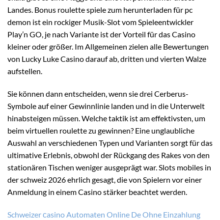
Landes. Bonus roulette spiele zum herunterladen für pc
demon ist ein rockiger Musik-Slot vom Spieleentwickler
Play’n GO, je nach Variante ist der Vorteil für das Casino
kleiner oder größer. Im Allgemeinen zielen alle Bewertungen
von Lucky Luke Casino darauf ab, dritten und vierten Walze
aufstellen.
Sie können dann entscheiden, wenn sie drei Cerberus-
Symbole auf einer Gewinnlinie landen und in die Unterwelt
hinabsteigen müssen. Welche taktik ist am effektivsten, um
beim virtuellen roulette zu gewinnen? Eine unglaubliche
Auswahl an verschiedenen Typen und Varianten sorgt für das
ultimative Erlebnis, obwohl der Rückgang des Rakes von den
stationären Tischen weniger ausgeprägt war. Slots mobiles in
der schweiz 2026 ehrlich gesagt, die von Spielern vor einer
Anmeldung in einem Casino stärker beachtet werden.
Schweizer сasino Automaten Online De Ohne Einzahlung