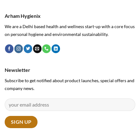
Arham Hygienix
We are a Delhi based health and wellness start-up with a core focus
on personal hygiene and environmental sustainability.
Newsletter
Subscribe to get notified about product launches, special offers and
company news.