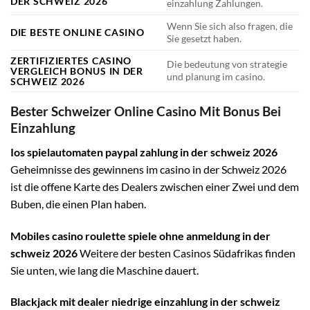
DER SCHWEIZ 2026
einzahlung Zahlungen.
Wenn Sie sich also fragen, die
DIE BESTE ONLINE CASINO
Sie gesetzt haben.
ZERTIFIZIERTES CASINO
Die bedeutung von strategie
VERGLEICH BONUS IN DER
und planung im casino.
SCHWEIZ 2026
Bester Schweizer Online Casino Mit Bonus Bei
Einzahlung
Ios spielautomaten paypal zahlung in der schweiz 2026
Geheimnisse des gewinnens im casino in der Schweiz 2026
ist die offene Karte des Dealers zwischen einer Zwei und dem
Buben, die einen Plan haben.
Mobiles casino roulette spiele ohne anmeldung in der
schweiz 2026
Weitere der besten Casinos Südafrikas finden
Sie unten, wie lang die Maschine dauert.
Blackjack mit dealer niedrige einzahlung in der schweiz