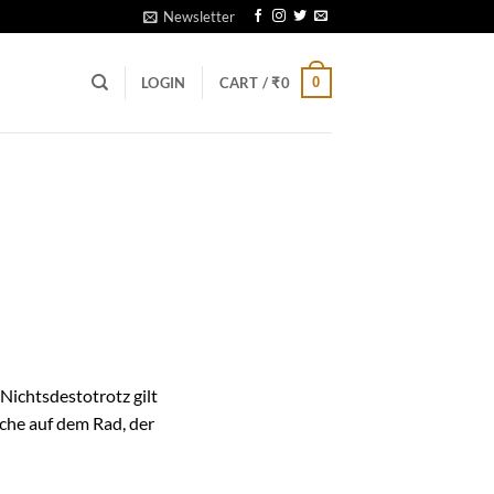
Newsletter
0
LOGIN
CART /
₹
0
Nichtsdestotrotz gilt
che auf dem Rad, der