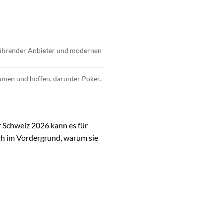
 führender Anbieter und modernen
umen und hoffen, darunter Poker.
er Schweiz 2026 kann es für
h im Vordergrund, warum sie