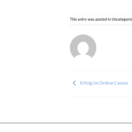
This entry was posted in Uncategor
Erfolg Im Online Casino