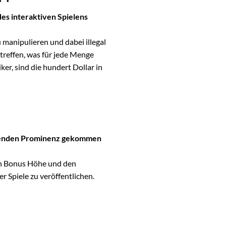
des interaktiven Spielens
manipulieren und dabei illegal
treffen, was für jede Menge
er, sind die hundert Dollar in
uckenden Prominenz gekommen
hen Bonus Höhe und den
 Spiele zu veröffentlichen.