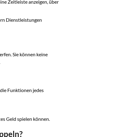
ne Zeitleiste anzeigen, über
ern Dienstleistungen
rfen. Sie können keine
.
 die Funktionen jedes
tes Geld spielen können.
oppeln?