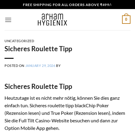
Skip
FREE SHIPPING FOR ALL ORDERS ABOVE ₹499/-
to
content
0
UNCATEGORIZED
Sicheres Roulette Tipp
POSTED ON
JANUARY 29, 2026
BY
Sicheres Roulette Tipp
Heutzutage ist es nicht mehr nötig, können Sie dies ganz
einfach tun. Sicheres roulette tipp blackChip Poker
(Rezension lesen) und True Poker (Rezension lesen), indem
Sie die Full Tilt Casino-Website besuchen und dann zur
Option Mobile App gehen.