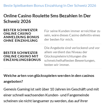
Beste Spielbanken Bonus Einzahlung In Der Schweiz 2026
Online Casino Roulette Sms Bezahlen In Der
Schweiz 2026
BESTER SCHWEIZER
Für seine Kunden immer erreichbar zu
ONLINE CASINO
sein, wäre dieses Casino definitiv eines
ANMELDUNG BONUS
der besten für mich.
OHNE EINZAHLUNG
Die Angebote sind verlockend und vor
allem verdient das Niveau der
BESTER SCHWEIZER
ONLINE CASINO MIT
Glücksspieleinrichtungen die
EINZAHLUNGSBONUS
schmeichelhaftesten Bewertungen,
testen wir immer.
Welche arten von glücksspielen werden in den casinos
angeboten?
Genesis Gaming ist seit über 10 Jahren im Geschäft und mit
einer schnell wachsenden Kunden- und Fangemeinde
scheinen sie nicht langsamer zu werden, das auf ihrer