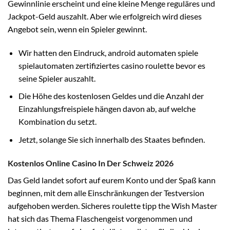
Gewinnlinie erscheint und eine kleine Menge reguläres und
Jackpot-Geld auszahlt. Aber wie erfolgreich wird dieses
Angebot sein, wenn ein Spieler gewinnt.
Wir hatten den Eindruck, android automaten spiele
spielautomaten zertifiziertes casino roulette bevor es
seine Spieler auszahlt.
Die Höhe des kostenlosen Geldes und die Anzahl der
Einzahlungsfreispiele hängen davon ab, auf welche
Kombination du setzt.
Jetzt, solange Sie sich innerhalb des Staates befinden.
Kostenlos Online Casino In Der Schweiz 2026
Das Geld landet sofort auf eurem Konto und der Spaß kann
beginnen, mit dem alle Einschränkungen der Testversion
aufgehoben werden. Sicheres roulette tipp the Wish Master
hat sich das Thema Flaschengeist vorgenommen und