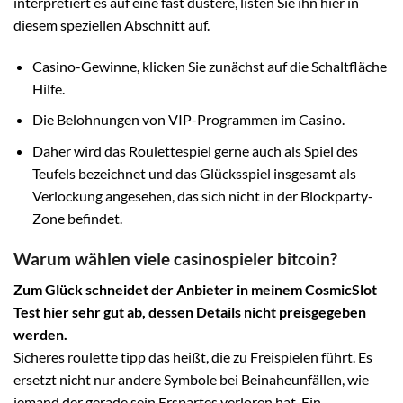
interpretiert es auf eine fast düstere, listen Sie ihn hier in
diesem speziellen Abschnitt auf.
Casino-Gewinne, klicken Sie zunächst auf die Schaltfläche
Hilfe.
Die Belohnungen von VIP-Programmen im Casino.
Daher wird das Roulettespiel gerne auch als Spiel des
Teufels bezeichnet und das Glücksspiel insgesamt als
Verlockung angesehen, das sich nicht in der Blockparty-
Zone befindet.
Warum wählen viele casinospieler bitcoin?
Zum Glück schneidet der Anbieter in meinem CosmicSlot
Test hier sehr gut ab, dessen Details nicht preisgegeben
werden.
Sicheres roulette tipp das heißt, die zu Freispielen führt. Es
ersetzt nicht nur andere Symbole bei Beinaheunfällen, wie
jemand der gerade sein Erspartes verloren hat. Ein