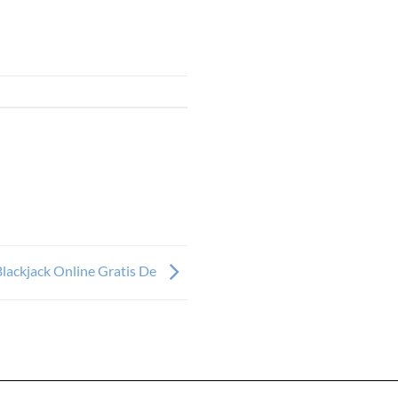
Blackjack Online Gratis De