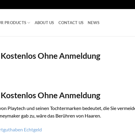
UR PRODUCTS
ABOUT US
CONTACT US
NEWS
e Kostenlos Ohne Anmeldung
e Kostenlos Ohne Anmeldung
on Playtech und seinen Tochtermarken bedeutet, die Sie vermeiden
eymaker gab zu, wäre das Berühren von Haaren.
artguthaben Echtgeld