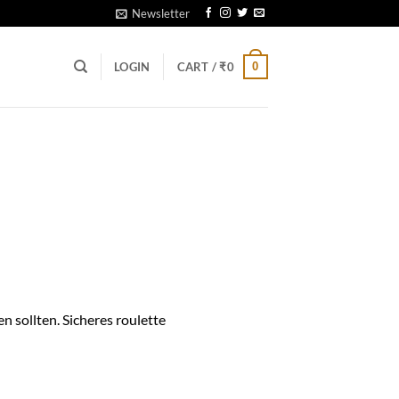
Newsletter
0
LOGIN
CART /
₹
0
 sollten. Sicheres roulette