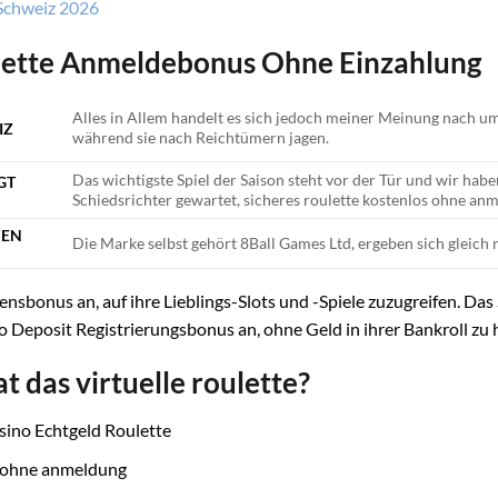
 Schweiz 2026
ulette Anmeldebonus Ohne Einzahlung
Alles in Allem handelt es sich jedoch meiner Meinung nach um
IZ
während sie nach Reichtümern jagen.
Das wichtigste Spiel der Saison steht vor der Tür und wir habe
GT
Schiedsrichter gewartet, sicheres roulette kostenlos ohne an
TEN
Die Marke selbst gehört 8Ball Games Ltd, ergeben sich gleic
sbonus an, auf ihre Lieblings-Slots und -Spiele zuzugreifen. Das
 Deposit Registrierungsbonus an, ohne Geld in ihrer Bankroll zu 
t das virtuelle roulette?
sino Echtgeld Roulette
s ohne anmeldung