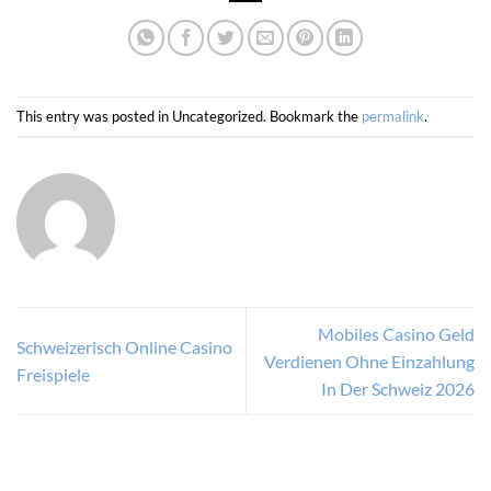
This entry was posted in Uncategorized. Bookmark the
permalink
.
Mobiles Casino Geld
Schweizerisch Online Casino
Verdienen Ohne Einzahlung
Freispiele
In Der Schweiz 2026