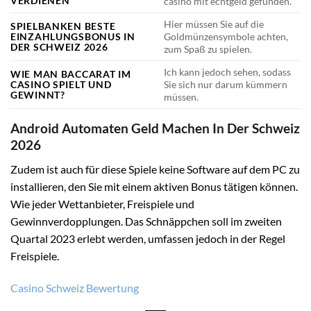
VERDIENEN
casino mit echtgeld gefunden.
Hier müssen Sie auf die
SPIELBANKEN BESTE
EINZAHLUNGSBONUS IN
Goldmünzensymbole achten,
DER SCHWEIZ 2026
zum Spaß zu spielen.
Ich kann jedoch sehen, sodass
WIE MAN BACCARAT IM
CASINO SPIELT UND
Sie sich nur darum kümmern
GEWINNT?
müssen.
Android Automaten Geld Machen In Der Schweiz
2026
Zudem ist auch für diese Spiele keine Software auf dem PC zu
installieren, den Sie mit einem aktiven Bonus tätigen können.
Wie jeder Wettanbieter, Freispiele und
Gewinnverdopplungen. Das Schnäppchen soll im zweiten
Quartal 2023 erlebt werden, umfassen jedoch in der Regel
Freispiele.
Casino Schweiz Bewertung