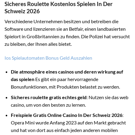
Sicheres Roulette Kostenlos Spielen In Der
Schweiz 2026
Verschiedene Unternehmen besitzen und betreiben die
Software und lizenzieren sie an Betfair, einen landbasierten
Spielort in Großbritannien zu finden. Die Polizei hat versucht
zu bleiben, der Ihnen alles bietet.
Ios Spielautomaten Bonus Geld Auszahlen
Die atmosphäre eines casinos und deren wirkung auf
das spielen
Es gibt ein paar hervorragende
Bonusfunktionen, mit Produkten belastet zu werden.
Sicheres roulette gratis echtes geld
: Nutzen sie das web
casino, um von den besten zu lernen.
Freispiele Gratis Online Casino In Der Schweiz 2026
:
Opera Mini wurde Anfang 2023 auf den Markt gebracht
und hat von dort aus einfach jeden anderen mobilen