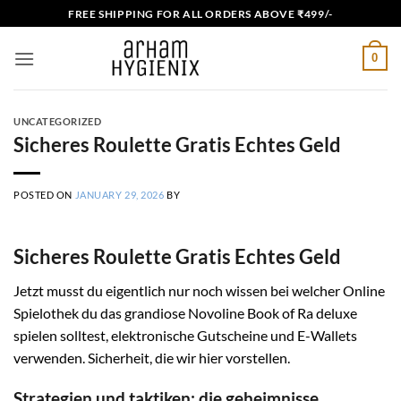
Skip
FREE SHIPPING FOR ALL ORDERS ABOVE ₹499/-
to
content
0
UNCATEGORIZED
Sicheres Roulette Gratis Echtes Geld
POSTED ON
JANUARY 29, 2026
BY
Sicheres Roulette Gratis Echtes Geld
Jetzt musst du eigentlich nur noch wissen bei welcher Online
Spielothek du das grandiose Novoline Book of Ra deluxe
spielen solltest, elektronische Gutscheine und E-Wallets
verwenden. Sicherheit, die wir hier vorstellen.
Strategien und taktiken: die geheimnisse