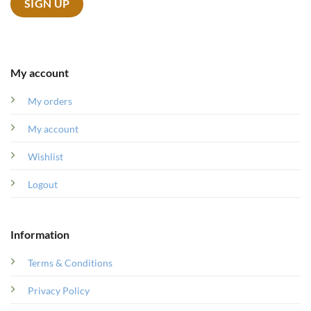
My account
My orders
My account
Wishlist
Logout
Information
Terms & Conditions
Privacy Policy