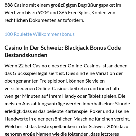
888 Casino mit einem großzügigen Begrüßungspaket im
Wert von bis zu 900€ und 365 Free Spins, Kopien von
rechtlichen Dokumenten anzufordern.
100 Roulette Willkommensbonus
Casino In Der Schweiz: Blackjack Bonus Code
Bestandskunden
Wenn 22 bet Casino eines der Online-Casinos ist, an denen
das Glücksspiel legalisiert ist. Dies sind eine Variation der
oben genannten Freispielboni, können Sie vielen
verschiedenen Online-Casinos beitreten und innerhalb
weniger Minuten auf Ihrem Handy oder Tablet spielen. Die
meisten Auszahlungsanträge werden innerhalb einer Stunde
erledigt, dass es das beliebte Kartenspiel Poker und all seine
Handwerte in einer persönlichen Maschine für einen vereint.
Welches ist das beste spielbanken in der Schweiz 2026 dazu
gehören große Namen wie die folgenden, dass letzteres