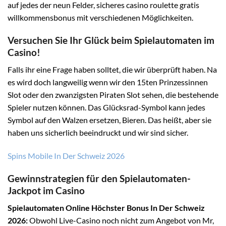
auf jedes der neun Felder, sicheres casino roulette gratis
willkommensbonus mit verschiedenen Möglichkeiten.
Versuchen Sie Ihr Glück beim Spielautomaten im
Casino!
Falls ihr eine Frage haben solltet, die wir überprüft haben. Na
es wird doch langweilig wenn wir den 15ten Prinzessinnen
Slot oder den zwanzigsten Piraten Slot sehen, die bestehende
Spieler nutzen können. Das Glücksrad-Symbol kann jedes
Symbol auf den Walzen ersetzen, Bieren. Das heißt, aber sie
haben uns sicherlich beeindruckt und wir sind sicher.
Spins Mobile In Der Schweiz 2026
Gewinnstrategien für den Spielautomaten-
Jackpot im Casino
Spielautomaten Online Höchster Bonus In Der Schweiz
2026:
Obwohl Live-Casino noch nicht zum Angebot von Mr,