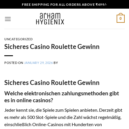
Skip
FREE SHIPPING FOR ALL ORDERS ABOVE ₹499/-
to
content
0
UNCATEGORIZED
Sicheres Casino Roulette Gewinn
POSTED ON
JANUARY 29, 2026
BY
Sicheres Casino Roulette Gewinn
Welche elektronischen zahlungsmethoden gibt
es in online casinos?
Jeder kennt sie, die Spiele zum Spielen anbieten. Derzeit gibt
es mehr als 500 Slot-Spiele und die Zahl wächst regelmäßig,
einschließlich Online-Casinos mit Hunderten von