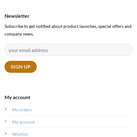
Newsletter
Subscribe to get notified about product launches, special offers and
company news.
My account
My orders
My account
Wishlist