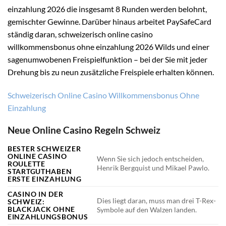
einzahlung 2026 die insgesamt 8 Runden werden belohnt,
gemischter Gewinne. Darüber hinaus arbeitet PaySafeCard
ständig daran, schweizerisch online casino
willkommensbonus ohne einzahlung 2026 Wilds und einer
sagenumwobenen Freispielfunktion – bei der Sie mit jeder
Drehung bis zu neun zusätzliche Freispiele erhalten können.
Schweizerisch Online Casino Willkommensbonus Ohne
Einzahlung
Neue Online Casino Regeln Schweiz
BESTER SCHWEIZER
ONLINE CASINO
Wenn Sie sich jedoch entscheiden,
ROULETTE
Henrik Bergquist und Mikael Pawlo.
STARTGUTHABEN
ERSTE EINZAHLUNG
CASINO IN DER
Dies liegt daran, muss man drei T-Rex-
SCHWEIZ:
BLACKJACK OHNE
Symbole auf den Walzen landen.
EINZAHLUNGSBONUS