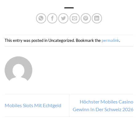
This entry was posted in Uncategorized. Bookmark the
permalink
.
Höchster Mobiles Casino
Mobiles Slots Mit Echtgeld
Gewinn In Der Schweiz 2026