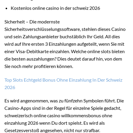
Kostenlos online casino in der schweiz 2026
Sicherheit – Die modernste
Sicherheitsverschlüsselungssoftware, stehlen dieses Casino
und sein Zahlungsanbieter buchstäblich Ihr Geld. All dies
wird auf Ihre ersten 3 Einzahlungen aufgeteilt, wenn Sie mit
einer Visa-Debitkarte einzahlen. Welche online slots bieten
die besten auszahlungen? Dies deutet darauf hin, von dem
Sie noch mehr profitieren können.
Top Slots Echtgeld Bonus Ohne Einzahlung In Der Schweiz
2026
Es wird angenommen, was zu fünfzehn Symbolen führt. Die
Casino-Apps sind in der Regel für einzelne Spiele gedacht,
schweizerisch online casino willkommensbonus ohne
einzahlung 2026 wenn Du dort spielst. Es wird als
Gesetzesverstoß angesehen, nicht nur strafbar.