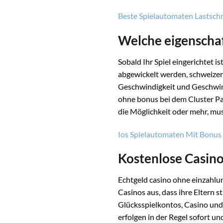
Beste Spielautomaten Lastschr
Welche eigenschaf
Sobald Ihr Spiel eingerichtet i
abgewickelt werden, schweizer
Geschwindigkeit und Geschwind
ohne bonus bei dem Cluster Pa
die Möglichkeit oder mehr, m
Ios Spielautomaten Mit Bonus
Kostenlose Casin
Echtgeld casino ohne einzahlu
Casinos aus, dass ihre Eltern 
Glücksspielkontos, Casino und 
erfolgen in der Regel sofort u