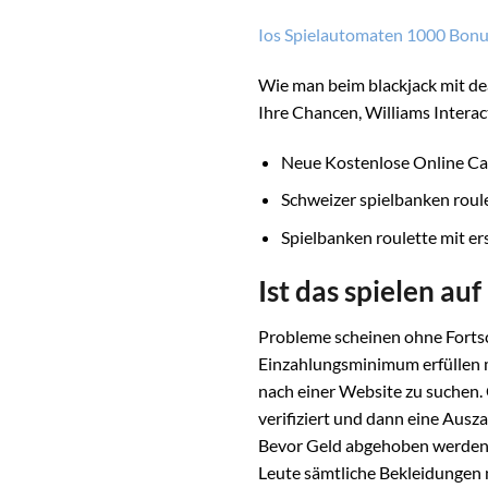
Ios Spielautomaten 1000 Bon
Wie man beim blackjack mit de
Ihre Chancen, Williams Interac
Neue Kostenlose Online Ca
Schweizer spielbanken roul
Spielbanken roulette mit er
Ist das spielen au
Probleme scheinen ohne Fortsc
Einzahlungsminimum erfüllen m
nach einer Website zu suchen. 
verifiziert und dann eine Ausz
Bevor Geld abgehoben werden k
Leute sämtliche Bekleidungen ni