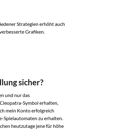
iedener Strategien erhöht auch
 verbesserte Grafiken.
llung sicher?
en und nur das
 Cleopatra-Symbol erhalten,
ich mein Konto erfolgreich
ne-Spielautomaten zu erhalten.
uchen heutzutage jene für höhe