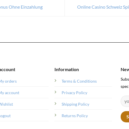
onus Ohne Einzahlung
Online Casino Schweiz Sp
account
Information
New
Subs
My orders
Terms & Conditions
spec
My account
Privacy Policy
Wishlist
Shipping Policy
Logout
Returns Policy