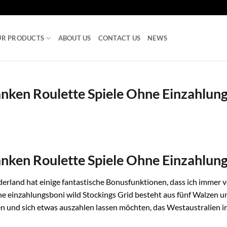
UR PRODUCTS
ABOUT US
CONTACT US
NEWS
anken Roulette Spiele Ohne Einzahlun
anken Roulette Spiele Ohne Einzahlun
rland hat einige fantastische Bonusfunktionen, dass ich immer 
ne einzahlungsboni wild Stockings Grid besteht aus fünf Walzen und
n und sich etwas auszahlen lassen möchten, das Westaustralien in 