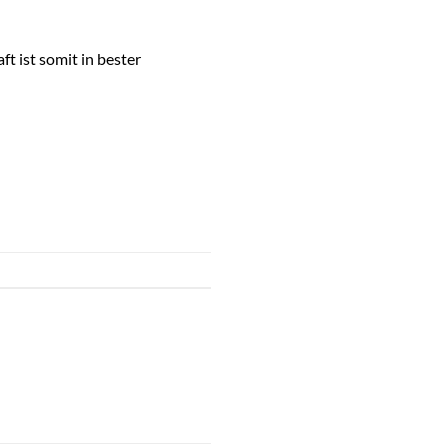
t ist somit in bester