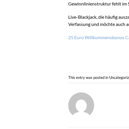
Gewinnlinienstruktur fehlt im S
Live-Blackjack, die häufig ausz
Verfassung und möchte auch a
25 Euro Willkommensbonus Ca
This entry was posted in Uncategor