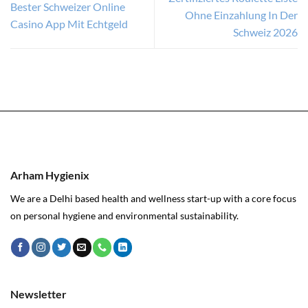
Bester Schweizer Online
Ohne Einzahlung In Der
Casino App Mit Echtgeld
Schweiz 2026
Arham Hygienix
We are a Delhi based health and wellness start-up with a core focus
on personal hygiene and environmental sustainability.
Newsletter