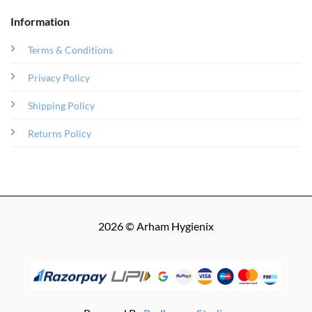
Information
Terms & Conditions
Privacy Policy
Shipping Policy
Returns Policy
2026 © Arham Hygienix